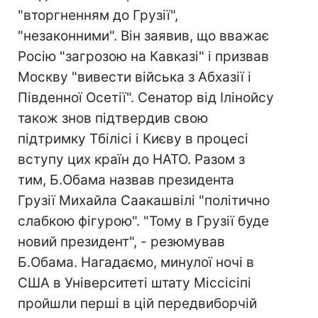
"вторгненням до Грузії",
"незаконними". Він заявив, що вважає
Росію "загрозою на Кавказі" і призвав
Москву "вивести війська з Абхазії і
Південної Осетії". Сенатор від Ілінойсу
також знов підтвердив свою
підтримку Тбілісі і Києву в процесі
вступу цих країн до НАТО. Разом з
тим, Б.Обама назвав президента
Грузії Михайла Саакашвілі "політично
слабкою фігурою". "Тому в Грузії буде
новий президент", - резюмував
Б.Обама. Нагадаємо, минулої ночі в
США в Університеті штату Міссісіпі
пройшли перші в цій передвиборчій