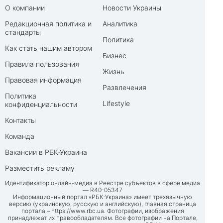
О компании
Новости Украины
Редакционная политика и
Аналитика
стандарты
Политика
Как стать нашим автором
Бизнес
Правила пользования
Жизнь
Правовая информация
Развлечения
Политика
Lifestyle
конфиденциальности
Контакты
Команда
Вакансии в РБК-Украина
Разместить рекламу
Идентификатор онлайн-медиа в Реестре субъектов в сфере медиа
— R40-05347
Информационный портал «РБК-Украина» имеет трехязычную
версию (украинскую, русскую и английскую), главная страница
портала –
https://www.rbc.ua
. Фотографии, изображения
принадлежат их правообладателям. Все фотографии на Портале,