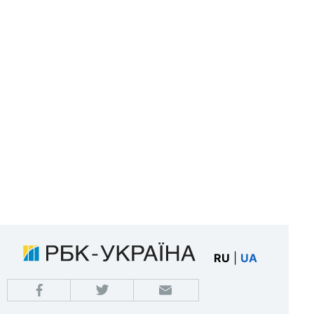
RU
|
UA