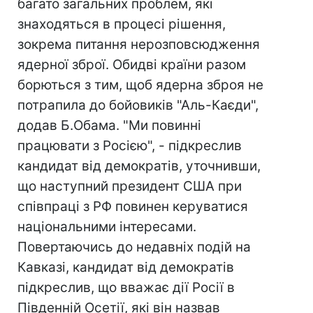
багато загальних проблем, які
знаходяться в процесі рішення,
зокрема питання нерозповсюдження
ядерної зброї. Обидві країни разом
борються з тим, щоб ядерна зброя не
потрапила до бойовиків "Аль-Каєди",
додав Б.Обама. "Ми повинні
працювати з Росією", - підкреслив
кандидат від демократів, уточнивши,
що наступний президент США при
співпраці з РФ повинен керуватися
національними інтересами.
Повертаючись до недавніх подій на
Кавказі, кандидат від демократів
підкреслив, що вважає дії Росії в
Південній Осетії, які він назвав