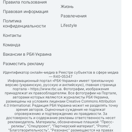
Правила пользования
Жизнь
Правовая информация
Развлечения
Политика
Lifestyle
конфиденциальности
Контакты
Команда
Вакансии в РБК-Украина
Разместить рекламу
Идентификатор онлайн-медиа в Реестре субъектов в сфере медиа
— R40-05347
Информационный портал «РБК-Украина» имеет трехязычную
версию (украинскую, русскую и английскую), главная страница
портала –
https://www.rbc.ua
. Фотографии, изображения
принадлежат их правообладателям. Все фотографии на Портале,
авторами которых являются журналисты РБК-Украина,
размещены на условиях лицензии Creative Commons Attribution
4.0 International. Редакция РБК-Украина может не разделять точку
зрения авторов. Оценочные суждения не подлежат
опровержению и подтверждению их правдивости. За
достоверность и содержание рекламы ответственность несет
рекламодатель. Материалы, обозначенные плашкой: "Пресс-
релизы", "Спецпроект", "Партнерский материал", "Promo",
"Благотворительность", "Резонанс" размещаются на правах