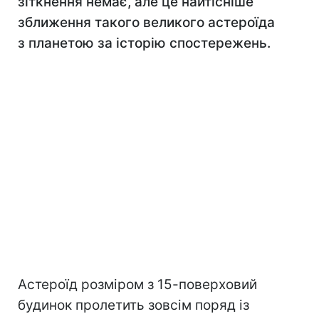
зіткнення немає, але це найтісніше
зближення такого великого астероїда
з планетою за історію спостережень.
Астероїд розміром з 15-поверховий
будинок пролетить зовсім поряд із