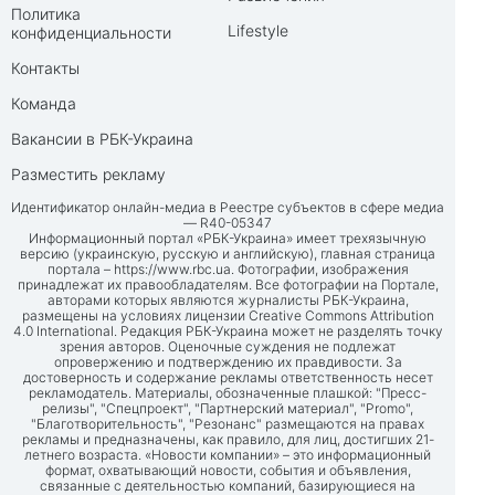
Политика
Lifestyle
конфиденциальности
Контакты
Команда
Вакансии в РБК-Украина
Разместить рекламу
Идентификатор онлайн-медиа в Реестре субъектов в сфере медиа
— R40-05347
Информационный портал «РБК-Украина» имеет трехязычную
версию (украинскую, русскую и английскую), главная страница
портала –
https://www.rbc.ua
. Фотографии, изображения
принадлежат их правообладателям. Все фотографии на Портале,
авторами которых являются журналисты РБК-Украина,
размещены на условиях лицензии Creative Commons Attribution
4.0 International. Редакция РБК-Украина может не разделять точку
зрения авторов. Оценочные суждения не подлежат
опровержению и подтверждению их правдивости. За
достоверность и содержание рекламы ответственность несет
рекламодатель. Материалы, обозначенные плашкой: "Пресс-
релизы", "Спецпроект", "Партнерский материал", "Promo",
"Благотворительность", "Резонанс" размещаются на правах
рекламы и предназначены, как правило, для лиц, достигших 21-
летнего возраста. «Новости компании» – это информационный
формат, охватывающий новости, события и объявления,
связанные с деятельностью компаний, базирующиеся на