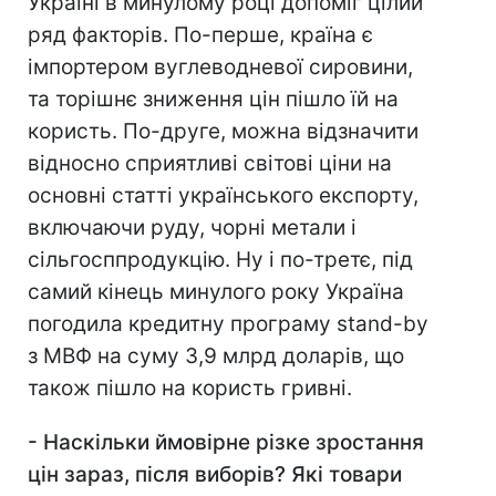
Україні в минулому році допоміг цілий
ряд факторів. По-перше, країна є
імпортером вуглеводневої сировини,
та торішнє зниження цін пішло їй на
користь. По-друге, можна відзначити
відносно сприятливі світові ціни на
основні статті українського експорту,
включаючи руду, чорні метали і
сільгосппродукцію. Ну і по-третє, під
самий кінець минулого року Україна
погодила кредитну програму stand-by
з МВФ на суму 3,9 млрд доларів, що
також пішло на користь гривні.
- Наскільки ймовірне різке зростання
цін зараз, після виборів? Які товари