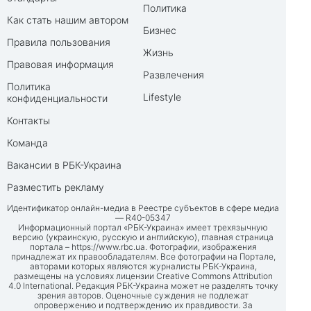
Политика
Как стать нашим автором
Бизнес
Правила пользования
Жизнь
Правовая информация
Развлечения
Политика
Lifestyle
конфиденциальности
Контакты
Команда
Вакансии в РБК-Украина
Разместить рекламу
Идентификатор онлайн-медиа в Реестре субъектов в сфере медиа
— R40-05347
Информационный портал «РБК-Украина» имеет трехязычную
версию (украинскую, русскую и английскую), главная страница
портала –
https://www.rbc.ua
. Фотографии, изображения
принадлежат их правообладателям. Все фотографии на Портале,
авторами которых являются журналисты РБК-Украина,
размещены на условиях лицензии Creative Commons Attribution
4.0 International. Редакция РБК-Украина может не разделять точку
зрения авторов. Оценочные суждения не подлежат
опровержению и подтверждению их правдивости. За