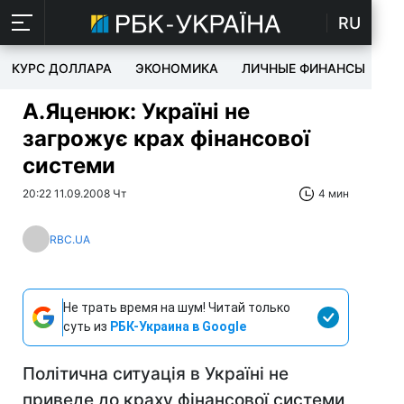
RU
КУРС ДОЛЛАРА
ЭКОНОМИКА
ЛИЧНЫЕ ФИНАНСЫ
T
А.Яценюк: Україні не
загрожує крах фінансової
системи
20:22 11.09.2008 Чт
4 мин
RBC.UA
Не трать время на шум! Читай только
суть из
РБК-Украина в Google
Політична ситуація в Україні не
приведе до краху фінансової системи