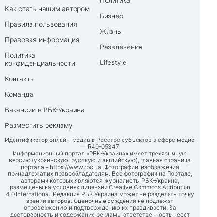
Политика
Как стать нашим автором
Бизнес
Правила пользования
Жизнь
Правовая информация
Развлечения
Политика
Lifestyle
конфиденциальности
Контакты
Команда
Вакансии в РБК-Украина
Разместить рекламу
Идентификатор онлайн-медиа в Реестре субъектов в сфере медиа
— R40-05347
Информационный портал «РБК-Украина» имеет трехязычную
версию (украинскую, русскую и английскую), главная страница
портала –
https://www.rbc.ua
. Фотографии, изображения
принадлежат их правообладателям. Все фотографии на Портале,
авторами которых являются журналисты РБК-Украина,
размещены на условиях лицензии Creative Commons Attribution
4.0 International. Редакция РБК-Украина может не разделять точку
зрения авторов. Оценочные суждения не подлежат
опровержению и подтверждению их правдивости. За
достоверность и содержание рекламы ответственность несет