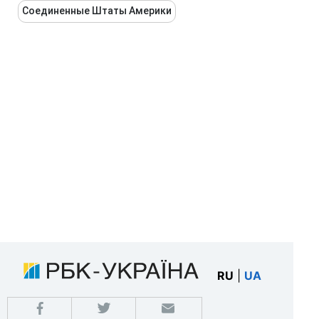
Соединенные Штаты Америки
RU
|
UA