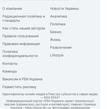
О компании
Новости Украины
Редакционная политика и
Аналитика
стандарты
Политика
Как стать нашим автором
Бизнес
Правила пользования
Жизнь
Правовая информация
Развлечения
Политика
Lifestyle
конфиденциальности
Контакты
Команда
Вакансии в РБК-Украина
Разместить рекламу
Идентификатор онлайн-медиа в Реестре субъектов в сфере медиа
— R40-05347
Информационный портал «РБК-Украина» имеет трехязычную
версию (украинскую, русскую и английскую), главная страница
портала –
https://www.rbc.ua
. Фотографии, изображения