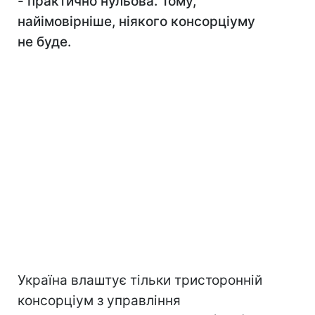
- практично нульова. Тому,
найімовірніше, ніякого консорціуму
не буде.
Україна влаштує тільки тристоронній
консорціум з управління