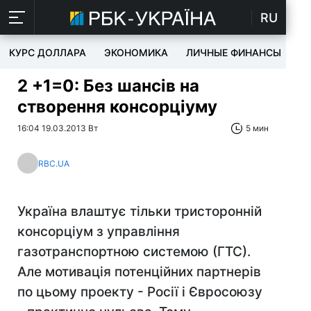
RU
КУРС ДОЛЛАРА
ЭКОНОМИКА
ЛИЧНЫЕ ФИНАНСЫ
T
2 +1=0: Без шансів на
створення консорціуму
16:04 19.03.2013 Вт
5 мин
RBC.UA
Україна влаштує тільки тристоронній
консорціум з управління
газотранспортною системою (ГТС).
Але мотивація потенційних партнерів
по цьому проекту - Росії і Євросоюзу