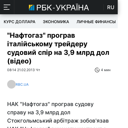
RU
КУРС ДОЛЛАРА
ЭКОНОМИКА
ЛИЧНЫЕ ФИНАНСЫ
T
"Нафтогаз" програв
італійському трейдеру
судовий спір на 3,9 млрд дол
(відео)
08:14 21.02.2013 Чт
4 мин
RBC.UA
НАК "Нафтогаз" програв судову
справу на 3,9 млрд дол
Стокгольмський арбітраж зобов'язав