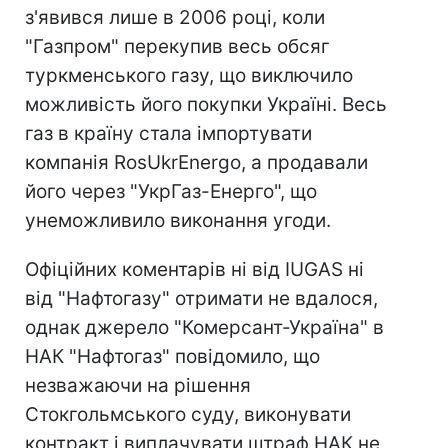
з'явився лише в 2006 році, коли
"Газпром" перекупив весь обсяг
туркменського газу, що виключило
можливість його покупки Україні. Весь
газ в країну стала імпортувати
компанія RosUkrEnergo, а продавали
його через "УкрГаз-Енерго", що
унеможливило виконання угоди.
Офіційних коментарів ні від IUGAS ні
від "Нафтогазу" отримати не вдалося,
однак джерело "Комерсант-Україна" в
НАК "Нафтогаз" повідомило, що
незважаючи на рішення
Стокгольмського суду, виконувати
контракт і виплачувати штраф НАК не