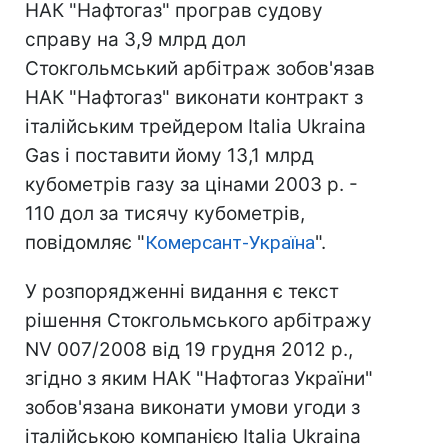
НАК "Нафтогаз" програв судову
справу на 3,9 млрд дол
Стокгольмський арбітраж зобов'язав
НАК "Нафтогаз" виконати контракт з
італійським трейдером Italia Ukraina
Gas і поставити йому 13,1 млрд
кубометрів газу за цінами 2003 р. -
110 дол за тисячу кубометрів,
повідомляє "
Комерсант-Україна
".
У розпорядженні видання є текст
рішення Стокгольмського арбітражу
NV 007/2008 від 19 грудня 2012 р.,
згідно з яким НАК "Нафтогаз України"
зобов'язана виконати умови угоди з
італійською компанією Italia Ukraina