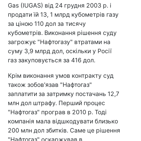
Gas (IUGAS) від 24 грудня 2003 р. і
продати їй 13, 1 млрд кубометрів газу
за ціною 110 дол за тисячу
кубометрів. Виконання рішення суду
загрожує "Нафтогазу" втратами на
суму 3,9 млрд дол, оскільки у Росії
газ закуповується за 416 дол.
Крім виконання умов контракту суд
також зобов'язав "Нафтогаз"
заплатити за затримку постачань 12,7
млн дол штрафу. Перший процес
"Нафтогаз" програв в 2010 р. Тоді
компанія мала відшкодувати близько
200 млн дол збитків. Саме це рішення
"Нафтогаз" оскаржував в