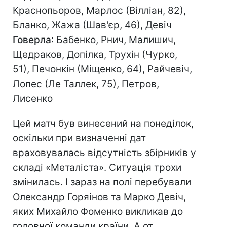
Краснопьоров, Марлос (Вілліан, 82),
Бланко, Жажа (Шав'єр, 46), Девіч
Говерла
: Бабенко, Рнич, Малишич,
Щедраков, Допілка, Трухін (Чурко,
51), Печонкін (Міщенко, 64), Райчевіч,
Лопес (Ле Таллек, 75), Петров,
Лисенко
Цей матч був винесений на понеділок,
оскільки при визначенні дат
враховувалась відсутність збірників у
складі «Металіста». Ситуація трохи
змінилась. І зараз на полі перебували
Олександр Горяінов та Марко Девіч,
яких Михайло Фоменко викликав до
головної команди країни. А от