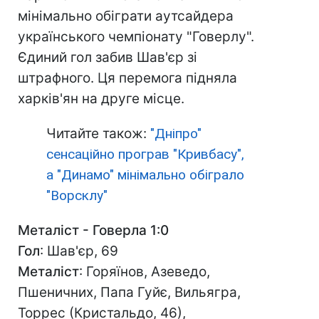
мінімально обіграти аутсайдера
українського чемпіонату "Говерлу".
Єдиний гол забив Шав'єр зі
штрафного. Ця перемога підняла
харків'ян на друге місце.
Читайте також:
"Дніпро"
сенсаційно програв "Кривбасу",
а "Динамо" мінімально обіграло
"Ворсклу"
Металіст - Говерла 1:0
Гол
: Шав'єр, 69
Металіст
: Горяїнов, Азеведо,
Пшеничних, Папа Гуйє, Вильягра,
Торрес (Кристальдо, 46),