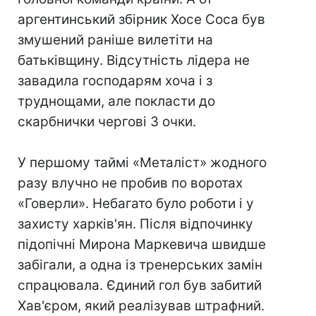
аргентинський збірник Хосе Соса був
змушений раніше вилетіти на
батьківщину. Відсутність лідера не
завадила господарям хоча і з
труднощами, але покласти до
скарбнички чергові 3 очки.
У першому таймі «Металіст» жодного
разу влучно не пробив по воротах
«Говерли». Небагато було роботи і у
захисту харків'ян. Після відпочинку
підопічні Мирона Маркевича швидше
забігали, а одна із тренерських замін
спрацювала. Єдиний гол був забитий
Хав'єром, який реалізував штрафний.