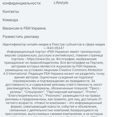
Lifestyle
конфиденциальности
Контакты
Команда
Вакансии в РБК-Украина
Разместить рекламу
Идентификатор онлайн-медиа в Реестре субъектов в сфере медиа
— R40-05347
Информационный портал «РБК-Украина» имеет трехязычную
версию (украинскую, русскую и английскую), главная страница
портала –
https://www.rbc.ua
. Фотографии, изображения
принадлежат их правообладателям. Все фотографии на Портале,
авторами которых являются журналисты РБК-Украина,
размещены на условиях лицензии Creative Commons Attribution
4.0 International. Редакция РБК-Украина может не разделять точку
зрения авторов. Оценочные суждения не подлежат
опровержению и подтверждению их правдивости. За
достоверность и содержание рекламы ответственность несет
рекламодатель. Материалы, обозначенные плашкой: "Пресс-
релизы", "Спецпроект", "Партнерский материал", "Promo",
"Благотворительность", "Резонанс" размещаются на правах
рекламы и предназначены, как правило, для лиц, достигших 21-
летнего возраста. «Новости компании» – это информационный
формат, охватывающий новости, события и объявления,
связанные с деятельностью компаний, базирующиеся на
прессрелизах, выпускаемых самими компаниями, и за которые