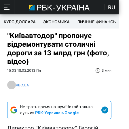
RU
КУРС ДОЛЛАРА
ЭКОНОМИКА
ЛИЧНЫЕ ФИНАНСЫ
T
"Київавтодор" пропонує
відремонтувати столичні
дороги за 13 млрд грн (фото,
відео)
15:03 18.02.2013 Пн
3 мин
RBC.UA
Не трать время на шум! Читай только
суть из
РБК-Украина в Google
Директор "Київавтодору" Георгій