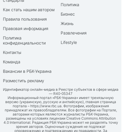
стандарты
Политика
Как стать нашим автором
Бизнес
Правила пользования
Жизнь
Правовая информация
Развлечения
Политика
Lifestyle
конфиденциальности
Контакты
Команда
Вакансии в РБК-Украина
Разместить рекламу
Идентификатор онлайн-медиа в Реестре субъектов в сфере медиа
— R40-05347
Информационный портал «РБК-Украина» имеет трехязычную
версию (украинскую, русскую и английскую), главная страница
портала –
https://www.rbc.ua
. Фотографии, изображения
принадлежат их правообладателям. Все фотографии на Портале,
авторами которых являются журналисты РБК-Украина,
размещены на условиях лицензии Creative Commons Attribution
4.0 International. Редакция РБК-Украина может не разделять точку
зрения авторов. Оценочные суждения не подлежат
опровержению и подтверждению их правдивости. За