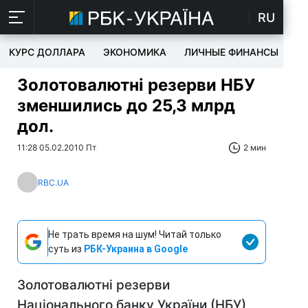
RU
КУРС ДОЛЛАРА
ЭКОНОМИКА
ЛИЧНЫЕ ФИНАНСЫ
T
Золотовалютні резерви НБУ
зменшились до 25,3 млрд
дол.
11:28 05.02.2010 Пт
2 мин
RBC.UA
Не трать время на шум! Читай только
суть из
РБК-Украина в Google
Золотовалютні резерви
Національного банку України (НБУ)