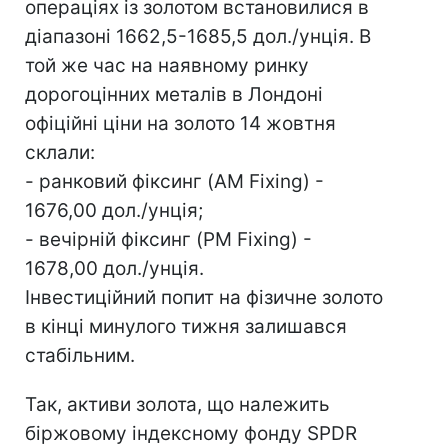
операціях із золотом встановилися в
діапазоні 1662,5-1685,5 дол./унція. В
той же час на наявному ринку
дорогоцінних металів в Лондоні
офіційні ціни на золото 14 жовтня
склали:
- ранковий фіксинг (AM Fixing) -
1676,00 дол./унція;
- вечірній фіксинг (PM Fixing) -
1678,00 дол./унція.
Інвестиційний попит на фізичне золото
в кінці минулого тижня залишався
стабільним.
Так, активи золота, що належить
біржовому індексному фонду SPDR