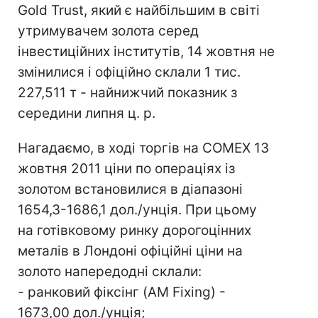
Gold Trust, який є найбільшим в світі
утримувачем золота серед
інвестиційних інститутів, 14 жовтня не
змінилися і офіційно склали 1 тис.
227,511 т - найнижчий показник з
середини липня ц. р.
Нагадаємо, в ході торгів на COMEX 13
жовтня 2011 ціни по операціях із
золотом встановилися в діапазоні
1654,3-1686,1 дол./унція. При цьому
на готівковому ринку дорогоцінних
металів в Лондоні офіційні ціни на
золото напередодні склали:
- ранковий фіксінг (AM Fixing) -
1673,00 дол./унція;