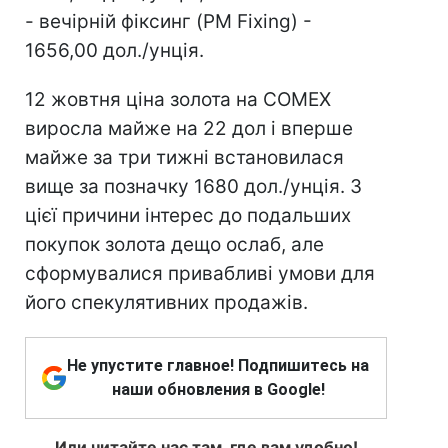
- вечірній фіксинг (PM Fixing) -
1656,00 дол./унція.
12 жовтня ціна золота на COMEX
виросла майже на 22 дол і вперше
майже за три тижні встановилася
вище за позначку 1680 дол./унція. З
цієї причини інтерес до подальших
покупок золота дещо ослаб, але
сформувалися привабливі умови для
його спекулятивних продажів.
Не упустите главное! Подпишитесь на
наши обновления в Google!
Или читайте нас там, где вам удобно!