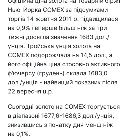
Офіційна ціна золота на Товарній біржі
Нью-Йорка COMEX за підсумками
торгів 14 жовтня 2011 р. підвищилася
на 0,9% і вперше більш ніж за три
тижні досягла значення 1683 дол./
унція. Тройська унція золота на
COMEX подорожчала на 14,5 дол., а
його офіційна ціна стосовно активного
ф'ючерсу (грудень) склала 1683,0
дол./унція - найвищий показник після
22 вересня ц.р.
Сьогодні золото на COMEX торгується
в діапазоні 1677,6-1686,3 дол./унція,
знизившись з початку дня менш ніж
на 0,1%.