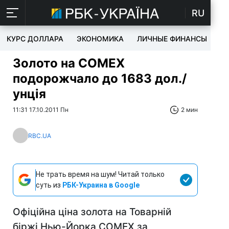
RU
КУРС ДОЛЛАРА
ЭКОНОМИКА
ЛИЧНЫЕ ФИНАНСЫ
T
Золото на COMEX
подорожчало до 1683 дол./
унція
11:31 17.10.2011 Пн
2 мин
RBC.UA
Не трать время на шум! Читай только
суть из
РБК-Украина в Google
Офіційна ціна золота на Товарній
біржі Нью-Йорка COMEX за