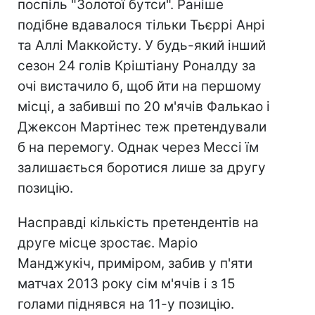
поспіль "Золотої бутси". Раніше
подібне вдавалося тільки Тьєррі Анрі
та Аллі Маккойсту. У будь-який інший
сезон 24 голів Кріштіану Роналду за
очі вистачило б, щоб йти на першому
місці, а забивші по 20 м'ячів Фалькао і
Джексон Мартінес теж претендували
б на перемогу. Однак через Мессі їм
залишається боротися лише за другу
позицію.
Насправді кількість претендентів на
друге місце зростає. Маріо
Манджукіч, приміром, забив у п'яти
матчах 2013 року сім м'ячів і з 15
голами піднявся на 11-у позицію.