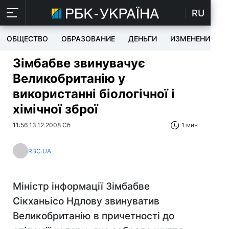
RU
ОБЩЕСТВО
ОБРАЗОВАНИЕ
ДЕНЬГИ
ИЗМЕНЕНИЯ
Зімбабве звинувачує
Великобританію у
використанні біологічної і
хімічної зброї
11:56 13.12.2008 Сб
1 мин
RBC.UA
Міністр інформації Зімбабве
Сікханьісо Ндлову звинуватив
Великобританію в причетності до