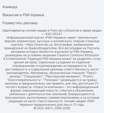
Команда
Вакансии в РБК-Украина
Разместить рекламу
Идентификатор онлайн-медиа в Реестре субъектов в сфере медиа
— R40-05347
Информационный портал «РБК-Украина» имеет трехязычную
версию (украинскую, русскую и английскую), главная страница
портала –
https://www.rbc.ua
. Фотографии, изображения
принадлежат их правообладателям. Все фотографии на Портале,
авторами которых являются журналисты РБК-Украина,
размещены на условиях лицензии Creative Commons Attribution
4.0 International. Редакция РБК-Украина может не разделять точку
зрения авторов. Оценочные суждения не подлежат
опровержению и подтверждению их правдивости. За
достоверность и содержание рекламы ответственность несет
рекламодатель. Материалы, обозначенные плашкой: "Пресс-
релизы", "Спецпроект", "Партнерский материал", "Promo",
"Благотворительность", "Резонанс" размещаются на правах
рекламы и предназначены, как правило, для лиц, достигших 21-
летнего возраста. «Новости компании» – это информационный
формат, охватывающий новости, события и объявления,
связанные с деятельностью компаний, базирующиеся на
прессрелизах, выпускаемых самими компаниями, и за которые
редакция не несет ответственности. Онлайн-медиа «РБК-
Украина» предназначено для лиц от 21 года.
© ООО «УБТ», 2006-2026.