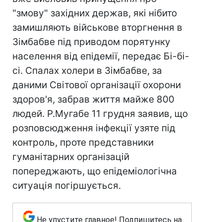
"змову" західних держав, які нібито
замишляють військове вторгнення в
Зімбабве під приводом порятунку
населення від епідемії, передає Бі-бі-
сі. Спалах холери в Зімбабве, за
даними Світової організації охорони
здоров'я, забрав життя майже 800
людей. Р.Мугабе 11 грудня заявив, що
розповсюдження інфекції узяте під
контроль, проте представники
гуманітарних організацій
попереджають, що епідеміологічна
ситуація погіршується.
Не упустите главное! Подпишитесь на