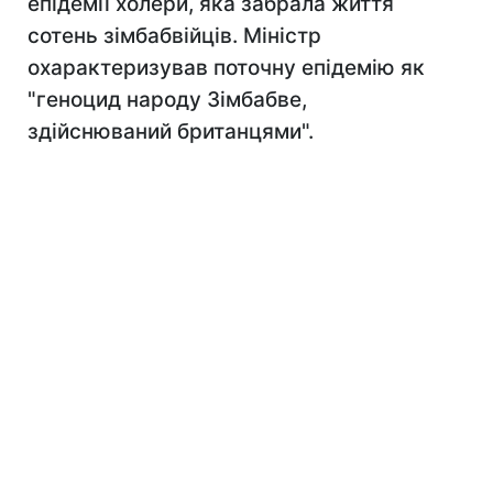
епідемії холери, яка забрала життя
сотень зімбабвійців. Міністр
охарактеризував поточну епідемію як
"геноцид народу Зімбабве,
здійснюваний британцями".