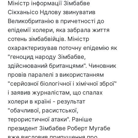
Міністр інформації Зімбабве
Сікханьісо Ндлову звинуватив
Великобританію в причетності до
епідемії холери, яка забрала життя
сотень зімбабвійців. Міністр
охарактеризував поточну епідемію як
"геноцид народу Зімбабве,
здійснюваний британцями". Чиновник
провів паралелі з використанням
"серйозної біологічної і хімічної зброї"
і заявив журналістам, що спалах
холери в країні - результат
"обачливої, расистської,
терористичної атаки". Раніше
президент Зімбабве Роберт Мугабе
вже висловив припущення про