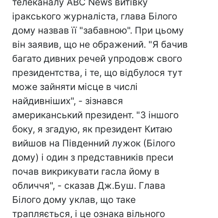
телеканалу ABC News витівку
іракського журналіста, глава Білого
дому назвав її "забавною". При цьому
він заявив, що не ображений. "Я бачив
багато дивних речей упродовж свого
президентства, і те, що відбулося тут
може зайняти місце в числі
найдивніших", - зізнався
американський президент. "З іншого
боку, я згадую, як президент Китаю
вийшов на Південний лужок (Білого
дому) і один з представників преси
почав викрикувати гасла йому в
обличчя", - сказав Дж.Буш. Глава
Білого дому уклав, що таке
трапляється, і це ознака вільного