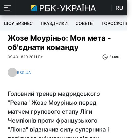
RU
ШОУ БИЗНЕС
ПРАЗДНИКИ
СОВЕТЫ
ГОРОСКОПЫ
Жозе Моуріньо: Моя мета -
об'єднати команду
09:40 18.10.2011 Вт
2 мин
RBC.UA
Головний тренер мадридського
"Реала" Жозе Моурінью перед
матчем групового етапу Ліги
Чемпіонів проти французького
"Ліона" відзначив силу суперника і