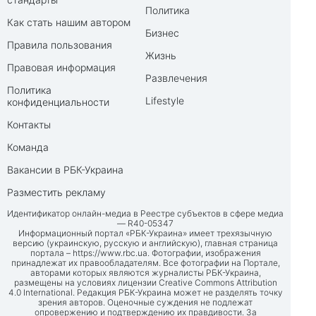
Политика
Как стать нашим автором
Бизнес
Правила пользования
Жизнь
Правовая информация
Развлечения
Политика
Lifestyle
конфиденциальности
Контакты
Команда
Вакансии в РБК-Украина
Разместить рекламу
Идентификатор онлайн-медиа в Реестре субъектов в сфере медиа
— R40-05347
Информационный портал «РБК-Украина» имеет трехязычную
версию (украинскую, русскую и английскую), главная страница
портала –
https://www.rbc.ua
. Фотографии, изображения
принадлежат их правообладателям. Все фотографии на Портале,
авторами которых являются журналисты РБК-Украина,
размещены на условиях лицензии Creative Commons Attribution
4.0 International. Редакция РБК-Украина может не разделять точку
зрения авторов. Оценочные суждения не подлежат
опровержению и подтверждению их правдивости. За