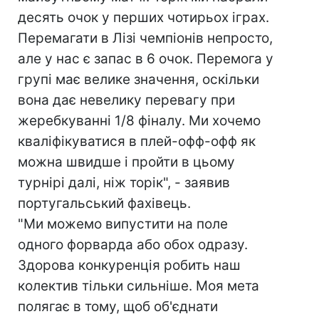
десять очок у перших чотирьох іграх.
Перемагати в Лізі чемпіонів непросто,
але у нас є запас в 6 очок. Перемога у
групі має велике значення, оскільки
вона дає невелику перевагу при
жеребкуванні 1/8 фіналу. Ми хочемо
кваліфікуватися в плей-офф-офф як
можна швидше і пройти в цьому
турнірі далі, ніж торік", - заявив
португальський фахівець.
"Ми можемо випустити на поле
одного форварда або обох одразу.
Здорова конкуренція робить наш
колектив тільки сильніше. Моя мета
полягає в тому, щоб об'єднати