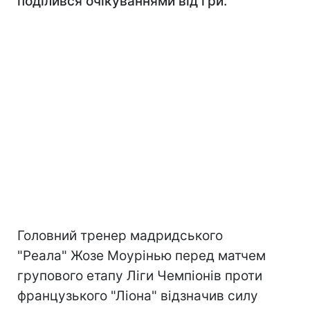
поділився очікуваннями від гри.
Головний тренер мадридського
"Реала" Жозе Моурінью перед матчем
групового етапу Ліги Чемпіонів проти
французького "Ліона" відзначив силу