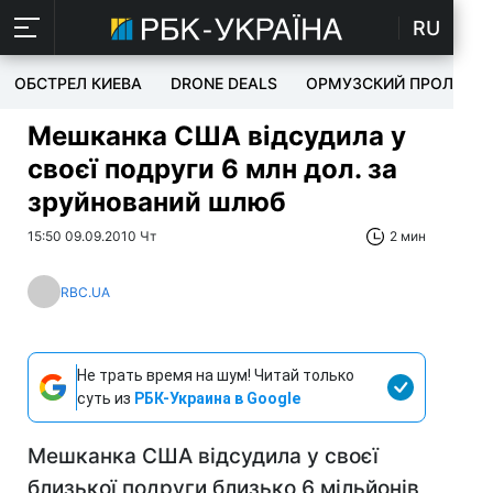
RU
ОБСТРЕЛ КИЕВА
DRONE DEALS
ОРМУЗСКИЙ ПРОЛИВ
Мешканка США відсудила у
своєї подруги 6 млн дол. за
зруйнований шлюб
15:50 09.09.2010 Чт
2 мин
RBC.UA
Не трать время на шум! Читай только
суть из
РБК-Украина в Google
Мешканка США відсудила у своєї
близької подруги близько 6 мільйонів