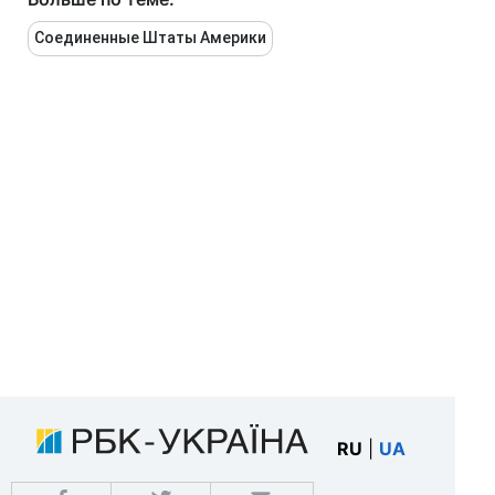
Соединенные Штаты Америки
RU
|
UA