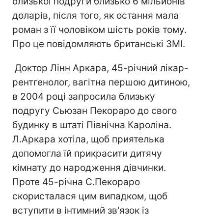
близької подруги близько 6 мільйонів
доларів, після того, як остання мала
роман з її чоловіком шість років тому.
Про це повідомляють британські ЗМІ.
Доктор Лінн Аркара, 45-річний лікар-
рентгенолог, вагітна першою дитиною,
в 2004 році запросила близьку
подругу Сьюзан Пекораро до свого
будинку в штаті Північна Кароліна.
Л.Аркара хотіла, щоб приятелька
допомогла їй прикрасити дитячу
кімнату до народження дівчинки.
Проте 45-річна С.Пекораро
скористалася цим випадком, щоб
вступити в інтимний зв'язок із