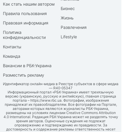
Как стать нашим автором
Бизнес
Правила пользования
Жизнь
Правовая информация
Развлечения
Политика
Lifestyle
конфиденциальности
Контакты
Команда
Вакансии в РБК-Украина
Разместить рекламу
Идентификатор онлайн-медиа в Реестре субъектов в сфере медиа
— R40-05347
Информационный портал «РБК-Украина» имеет трехязычную
версию (украинскую, русскую и английскую), главная страница
портала –
https://www.rbc.ua
. Фотографии, изображения
принадлежат их правообладателям. Все фотографии на Портале,
авторами которых являются журналисты РБК-Украина,
размещены на условиях лицензии Creative Commons Attribution
4.0 International. Редакция РБК-Украина может не разделять точку
зрения авторов. Оценочные суждения не подлежат
опровержению и подтверждению их правдивости. За
достоверность и содержание рекламы ответственность несет