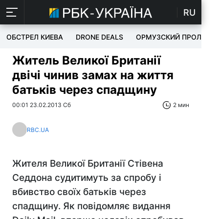
RU
ОБСТРЕЛ КИЕВА
DRONE DEALS
ОРМУЗСКИЙ ПРОЛИВ
Житель Великої Британії
двічі чинив замах на життя
батьків через спадщину
00:01 23.02.2013 Сб
2 мин
RBC.UA
Жителя Великої Британії Стівена
Седдона судитимуть за спробу і
вбивство своїх батьків через
спадщину. Як повідомляє видання