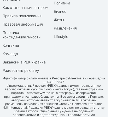
Политика
Как стать нашим автором
Бизнес
Правила пользования
Жизнь
Правовая информация
Развлечения
Политика
Lifestyle
конфиденциальности
Контакты
Команда
Вакансии в РБК-Украина
Разместить рекламу
Идентификатор онлайн-медиа в Реестре субъектов в сфере медиа
— R40-05347
Информационный портал «РБК-Украина» имеет трехязычную
версию (украинскую, русскую и английскую), главная страница
портала –
https://www.rbc.ua
. Фотографии, изображения
принадлежат их правообладателям. Все фотографии на Портале,
авторами которых являются журналисты РБК-Украина,
размещены на условиях лицензии Creative Commons Attribution
4.0 International. Редакция РБК-Украина может не разделять точку
зрения авторов. Оценочные суждения не подлежат
опровержению и подтверждению их правдивости. За