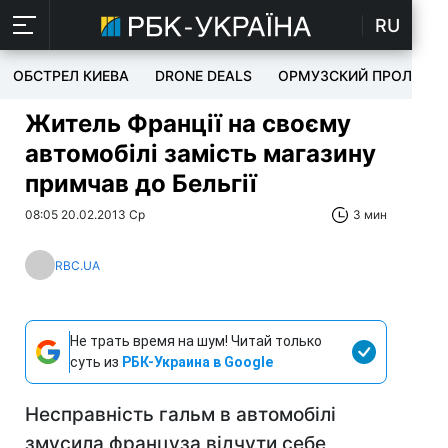
RU
ОБСТРЕЛ КИЕВА
DRONE DEALS
ОРМУЗСКИЙ ПРОЛИВ
Житель Франції на своєму
автомобілі замість магазину
примчав до Бельгії
08:05 20.02.2013 Ср
3 мин
RBC.UA
Не трать время на шум! Читай только
суть из
РБК-Украина в Google
Несправність гальм в автомобілі
змусила француза відчути себе