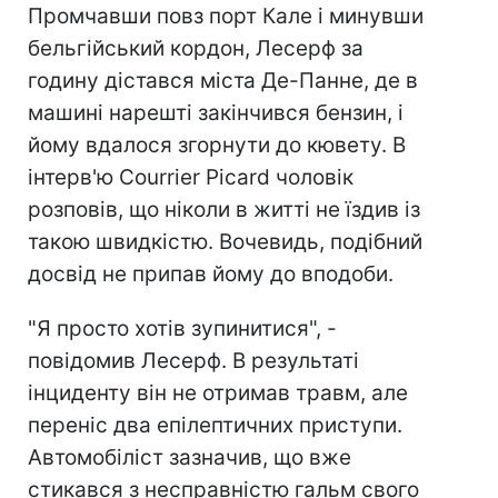
Промчавши повз порт Кале і минувши
бельгійський кордон, Лесерф за
годину дістався міста Де-Панне, де в
машині нарешті закінчився бензин, і
йому вдалося згорнути до кювету. В
інтерв'ю Courrier Picard чоловік
розповів, що ніколи в житті не їздив із
такою швидкістю. Вочевидь, подібний
досвід не припав йому до вподоби.
"Я просто хотів зупинитися", -
повідомив Лесерф. В результаті
інциденту він не отримав травм, але
переніс два епілептичних приступи.
Автомобіліст зазначив, що вже
стикався з несправністю гальм свого