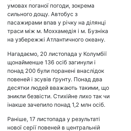
умовах поганої погоди, зокрема
сильного дощу. Автобус з
пасажирами впав у річку на ділянці
траси між м. Моххамедія і м. Бузніка
на узбережжі Атлантичного океану.
Нагадаємо, 20 листопада у Колумбії
щонайменше 136 осіб загинули і
понад 200 були поранені внаслідок
повеней і зсувів ґрунту. Понад два
десятки людей вважають такими, що
зникли безвісти. Стихійне лихо так чи
інакше зачепило понад 1,2 млн осіб.
Раніше, 17 листопада у результаті
нової серії повеней в центральній