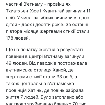
частині В'єтнаму - провінціях
Тхиатхьен-Хюе і Куангнгай загинули 11
осіб. У числі загиблих виявилися двоє
дітей - двох і десяти років. За останні
півтора місяця жертвами стихії стали
178 людей.
Ще на початку жовтня в результаті
повеней в центрі В'єтнаму загинули
49 людей. Від паводків постраждала
в'єтнамська столиця Ханой, де
жертвами стихії стали 33 осіб, а
також центральна в'єтнамська
провінція Хатінь, де повінь забрала
життя 7 людей. Було затоплено або
частково зруйновано близько 70 тис.