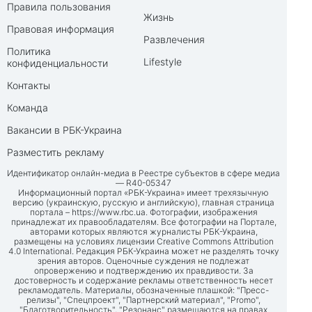
Правила пользования
Жизнь
Правовая информация
Развлечения
Политика
Lifestyle
конфиденциальности
Контакты
Команда
Вакансии в РБК-Украина
Разместить рекламу
Идентификатор онлайн-медиа в Реестре субъектов в сфере медиа
— R40-05347
Информационный портал «РБК-Украина» имеет трехязычную
версию (украинскую, русскую и английскую), главная страница
портала –
https://www.rbc.ua
. Фотографии, изображения
принадлежат их правообладателям. Все фотографии на Портале,
авторами которых являются журналисты РБК-Украина,
размещены на условиях лицензии Creative Commons Attribution
4.0 International. Редакция РБК-Украина может не разделять точку
зрения авторов. Оценочные суждения не подлежат
опровержению и подтверждению их правдивости. За
достоверность и содержание рекламы ответственность несет
рекламодатель. Материалы, обозначенные плашкой: "Пресс-
релизы", "Спецпроект", "Партнерский материал", "Promo",
"Благотворительность", "Резонанс" размещаются на правах