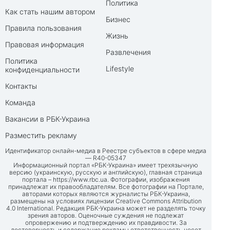
Политика
Как стать нашим автором
Бизнес
Правила пользования
Жизнь
Правовая информация
Развлечения
Политика
Lifestyle
конфиденциальности
Контакты
Команда
Вакансии в РБК-Украина
Разместить рекламу
Идентификатор онлайн-медиа в Реестре субъектов в сфере медиа
— R40-05347
Информационный портал «РБК-Украина» имеет трехязычную
версию (украинскую, русскую и английскую), главная страница
портала –
https://www.rbc.ua
. Фотографии, изображения
принадлежат их правообладателям. Все фотографии на Портале,
авторами которых являются журналисты РБК-Украина,
размещены на условиях лицензии Creative Commons Attribution
4.0 International. Редакция РБК-Украина может не разделять точку
зрения авторов. Оценочные суждения не подлежат
опровержению и подтверждению их правдивости. За
достоверность и содержание рекламы ответственность несет