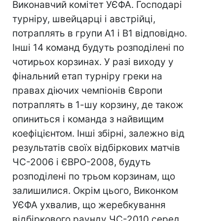
Виконавчий комітет УЄФА. Господарі
турніру, швейцарці і австрійці,
потраплять в групи А1 і В1 відповідно.
Інші 14 команд будуть розподілені по
чотирьох корзинах. У разі виходу у
фінальний етап турніру греки на
правах діючих чемпіонів Європи
потраплять в 1-шу корзину, де також
опиниться і команда з найвищим
коефіцієнтом. Інші збірні, залежно від
результатів своїх відбіркових матчів
ЧС-2006 і ЄВРО-2008, будуть
розподілені по трьом корзинам, що
залишилися. Окрім цього, Виконком
УЄФА ухвалив, що жеребкування
відбіркового раунду ЧС-2010 серед