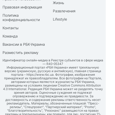
Жизнь
Правовая информация
Развлечения
Политика
Lifestyle
конфиденциальности
Контакты
Команда
Вакансии в РБК-Украина
Разместить рекламу
Идентификатор онлайн-медиа в Реестре субъектов в сфере медиа
— R40-05347
Информационный портал «РБК-Украина» имеет трехязычную
версию (украинскую, русскую и английскую), главная страница
портала –
https://www.rbc.ua
. Фотографии, изображения
принадлежат их правообладателям. Все фотографии на Портале,
авторами которых являются журналисты РБК-Украина,
размещены на условиях лицензии Creative Commons Attribution
4.0 International. Редакция РБК-Украина может не разделять точку
зрения авторов. Оценочные суждения не подлежат
опровержению и подтверждению их правдивости. За
достоверность и содержание рекламы ответственность несет
рекламодатель. Материалы, обозначенные плашкой: "Пресс-
релизы", "Спецпроект", "Партнерский материал", "Promo",
"Благотворительность", "Резонанс" размещаются на правах
рекламы и предназначены, как правило, для лиц, достигших 21-