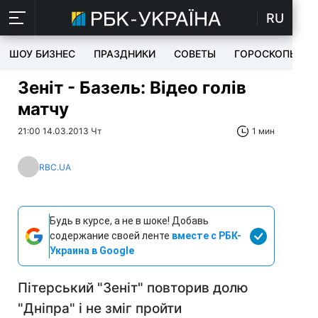
RU
ШОУ БИЗНЕС
ПРАЗДНИКИ
СОВЕТЫ
ГОРОСКОПЫ
Зеніт - Базель: Відео голів
матчу
21:00 14.03.2013 Чт
1 мин
RBC.UA
Будь в курсе, а не в шоке! Добавь
содержание своей ленте
вместе с РБК-
Украина в Google
Пітерський "Зеніт" повторив долю
"Дніпра" і не зміг пройти