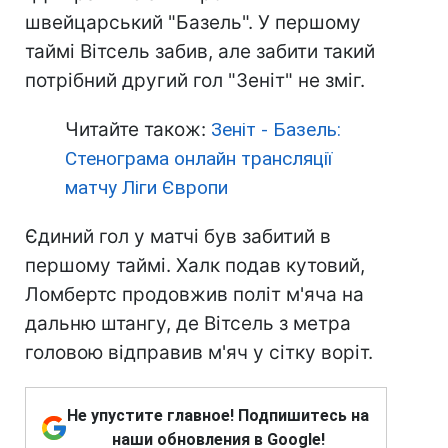
швейцарський "Базель". У першому
таймі Вітсель забив, але забити такий
потрібний другий гол "Зеніт" не зміг.
Читайте також:
Зеніт - Базель:
Стенограма онлайн трансляції
матчу Ліги Європи
Єдиний гол у матчі був забитий в
першому таймі. Халк подав кутовий,
Ломбертс продовжив політ м'яча на
дальню штангу, де Вітсель з метра
головою відправив м'яч у сітку воріт.
Не упустите главное! Подпишитесь на
наши обновления в Google!