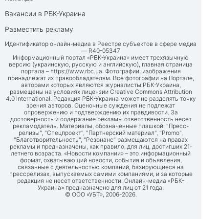
Вакансии в РБК-Украина
Разместить рекламу
Идентификатор онлайн-медиа в Реестре субъектов в сфере медиа
— R40-05347
Информационный портал «РБК-Украина» имеет трехязычную
версию (украинскую, русскую и английскую), главная страница
портала –
https://www.rbc.ua
. Фотографии, изображения
принадлежат их правообладателям. Все фотографии на Портале,
авторами которых являются журналисты РБК-Украина,
размещены на условиях лицензии Creative Commons Attribution
4.0 International. Редакция РБК-Украина может не разделять точку
зрения авторов. Оценочные суждения не подлежат
опровержению и подтверждению их правдивости. За
достоверность и содержание рекламы ответственность несет
рекламодатель. Материалы, обозначенные плашкой: "Пресс-
релизы", "Спецпроект", "Партнерский материал", "Promo",
"Благотворительность", "Резонанс" размещаются на правах
рекламы и предназначены, как правило, для лиц, достигших 21-
летнего возраста. «Новости компании» – это информационный
формат, охватывающий новости, события и объявления,
связанные с деятельностью компаний, базирующиеся на
прессрелизах, выпускаемых самими компаниями, и за которые
редакция не несет ответственности. Онлайн-медиа «РБК-
Украина» предназначено для лиц от 21 года.
© ООО «УБТ», 2006-2026.