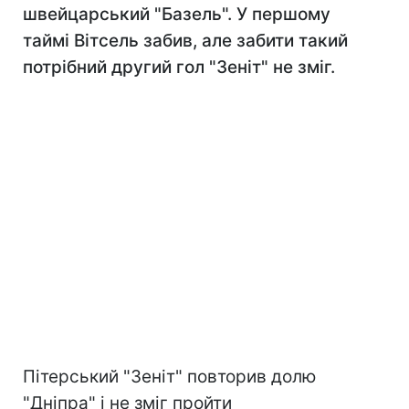
швейцарський "Базель". У першому
таймі Вітсель забив, але забити такий
потрібний другий гол "Зеніт" не зміг.
Пітерський "Зеніт" повторив долю
"Дніпра" і не зміг пройти