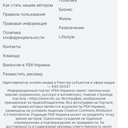
Политика
Как стать нашим автором
Бизнес
Правила пользования
Жизнь
Правовая информация
Развлечения
Политика
Lifestyle
конфиденциальности
Контакты
Команда
Вакансии в РБК-Украина
Разместить рекламу
Идентификатор онлайн-медиа в Реестре субъектов в сфере медиа
— R40-05347
Информационный портал «РБК-Украина» имеет трехязычную
версию (украинскую, русскую и английскую), главная страница
портала –
https://www.rbc.ua
. Фотографии, изображения
принадлежат их правообладателям. Все фотографии на Портале,
авторами которых являются журналисты РБК-Украина,
размещены на условиях лицензии Creative Commons Attribution
4.0 International. Редакция РБК-Украина может не разделять точку
зрения авторов. Оценочные суждения не подлежат
опровержению и подтверждению их правдивости. За
достоверность и содержание рекламы ответственность несет