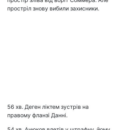
простір зліва від воріт Соммера. Але
простріл знову вибили захисники.
56 хв. Деген ліктем зустрів на
правому фланзі Данні.
54 хв. Анюков влетів у штрафну, йому