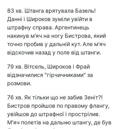
83 хв. Штанга врятувала Базель!
Данні і Широков зуміли увійти в
штрафну справа. Аргентинець
накинув м'яч на ногу Бистрова, який
точно пробив у дальній кут. Але м'яч
відскочив назад у поле від штанги.
79 хв. Вітсель, Широков і Фрай
відзначилися "гірчичниками" за
розмови.
76 хв. Як тільки що не забив Зеніт?!
Бистров пройшов по правому флангу,
увійшов до штрафної і прострілив.
М'яч полетів на дальню штангу, де був