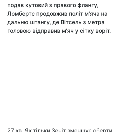
подав кутовий з правого флангу,
Ломбертс продовжив політ м'яча на
дальню штангу, де Вітсель з метра
головою відправив м'яч у сітку воріт.
27 хв. Як тільки Зеніт зменшує оберти,