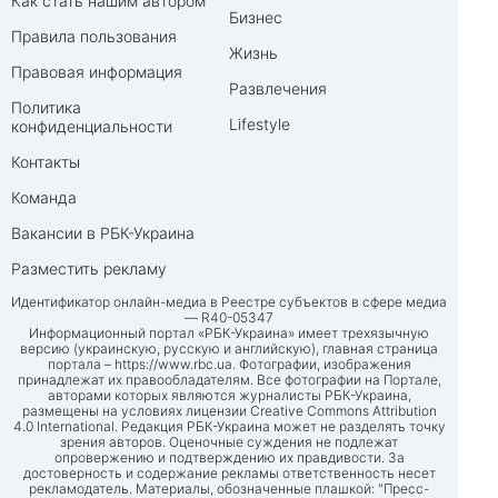
Как стать нашим автором
Бизнес
Правила пользования
Жизнь
Правовая информация
Развлечения
Политика
Lifestyle
конфиденциальности
Контакты
Команда
Вакансии в РБК-Украина
Разместить рекламу
Идентификатор онлайн-медиа в Реестре субъектов в сфере медиа
— R40-05347
Информационный портал «РБК-Украина» имеет трехязычную
версию (украинскую, русскую и английскую), главная страница
портала –
https://www.rbc.ua
. Фотографии, изображения
принадлежат их правообладателям. Все фотографии на Портале,
авторами которых являются журналисты РБК-Украина,
размещены на условиях лицензии Creative Commons Attribution
4.0 International. Редакция РБК-Украина может не разделять точку
зрения авторов. Оценочные суждения не подлежат
опровержению и подтверждению их правдивости. За
достоверность и содержание рекламы ответственность несет
рекламодатель. Материалы, обозначенные плашкой: "Пресс-