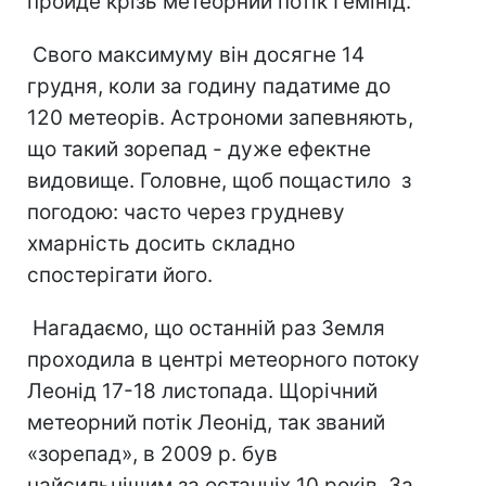
пройде крізь метеорний потік Гемінід.
Свого максимуму він досягне 14
грудня, коли за годину падатиме до
120 метеорів. Астрономи запевняють,
що такий зорепад - дуже ефектне
видовище. Головне, щоб пощастило з
погодою: часто через грудневу
хмарність досить складно
спостерігати його.
Нагадаємо, що останній раз Земля
проходила в центрі метеорного потоку
Леонід 17-18 листопада. Щорічний
метеорний потік Леонід, так званий
«зорепад», в 2009 р. був
найсильнішим за останніх 10 років. За