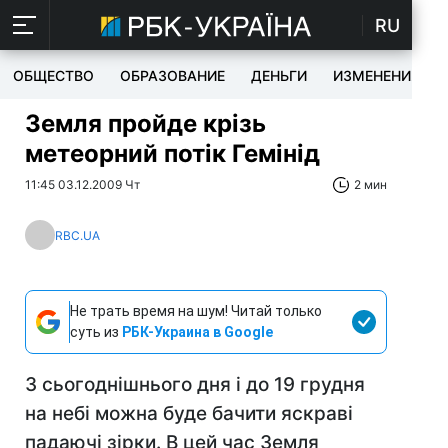
RU
ОБЩЕСТВО
ОБРАЗОВАНИЕ
ДЕНЬГИ
ИЗМЕНЕНИЯ
Земля пройде крізь
метеорний потік Гемінід
11:45 03.12.2009 Чт
2 мин
RBC.UA
Не трать время на шум! Читай только
суть из
РБК-Украина в Google
З сьогоднішнього дня і до 19 грудня
на небі можна буде бачити яскраві
падаючі зірки. В цей час Земля