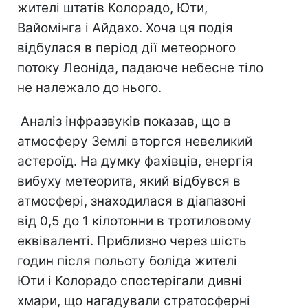
жителі штатів Колорадо, Юти,
Вайомінга і Айдахо. Хоча ця подія
відбулася в період дії метеорного
потоку Леоніда, падаюче небесне тіло
не належало до нього.
Аналіз інфразвуків показав, що в
атмосферу Землі вторгся невеликий
астероїд. На думку фахівців, енергія
вибуху метеорита, який відбувся в
атмосфері, знаходилася в діапазоні
від 0,5 до 1 кілотонни в тротиловому
еквіваленті. Приблизно через шість
годин після польоту боліда жителі
Юти і Колорадо спостерігали дивні
хмари, що нагадували стратосферні