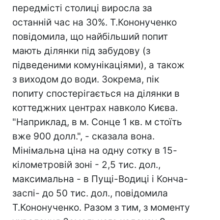
передмісті столиці виросла за
останній час на 30%. Т.Кононученко
повідомила, що найбільший попит
мають ділянки під забудову (з
підведеними комунікаціями), а також
з виходом до води. Зокрема, пік
попиту спостерігається на ділянки в
коттеджних центрах навколо Києва.
"Наприклад, в м. Сонце 1 кв. м стоїть
вже 900 долл.", - сказала вона.
Мінімальна ціна на одну сотку в 15-
кілометровій зоні - 2,5 тис. дол.,
максимальна - в Пущі-Водиці і Конча-
заспі- до 50 тис. дол., повідомила
Т.Кононученко. Разом з тим, з моменту