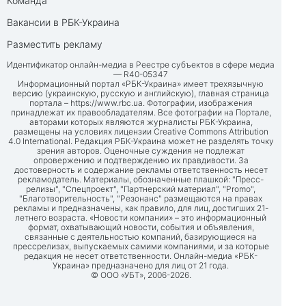
Команда
Вакансии в РБК-Украина
Разместить рекламу
Идентификатор онлайн-медиа в Реестре субъектов в сфере медиа
— R40-05347
Информационный портал «РБК-Украина» имеет трехязычную
версию (украинскую, русскую и английскую), главная страница
портала –
https://www.rbc.ua
. Фотографии, изображения
принадлежат их правообладателям. Все фотографии на Портале,
авторами которых являются журналисты РБК-Украина,
размещены на условиях лицензии Creative Commons Attribution
4.0 International. Редакция РБК-Украина может не разделять точку
зрения авторов. Оценочные суждения не подлежат
опровержению и подтверждению их правдивости. За
достоверность и содержание рекламы ответственность несет
рекламодатель. Материалы, обозначенные плашкой: "Пресс-
релизы", "Спецпроект", "Партнерский материал", "Promo",
"Благотворительность", "Резонанс" размещаются на правах
рекламы и предназначены, как правило, для лиц, достигших 21-
летнего возраста. «Новости компании» – это информационный
формат, охватывающий новости, события и объявления,
связанные с деятельностью компаний, базирующиеся на
прессрелизах, выпускаемых самими компаниями, и за которые
редакция не несет ответственности. Онлайн-медиа «РБК-
Украина» предназначено для лиц от 21 года.
© ООО «УБТ», 2006-2026.