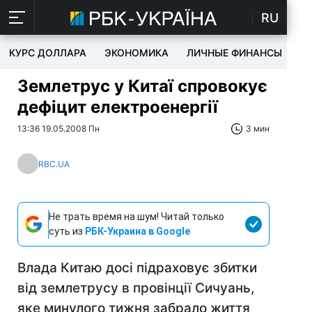
RU
КУРС ДОЛЛАРА
ЭКОНОМИКА
ЛИЧНЫЕ ФИНАНСЫ
T
Землетрус у Китаї спровокує
дефіцит електроенергії
13:36 19.05.2008 Пн
3 мин
RBC.UA
Не трать время на шум! Читай только
суть из
РБК-Украина в Google
Влада Китаю досі підраховує збитки
від землетрусу в провінції Сичуань,
яке минулого тижня забрало життя