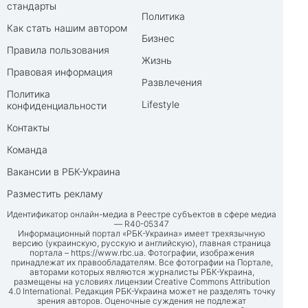
стандарты
Политика
Как стать нашим автором
Бизнес
Правила пользования
Жизнь
Правовая информация
Развлечения
Политика
Lifestyle
конфиденциальности
Контакты
Команда
Вакансии в РБК-Украина
Разместить рекламу
Идентификатор онлайн-медиа в Реестре субъектов в сфере медиа
— R40-05347
Информационный портал «РБК-Украина» имеет трехязычную
версию (украинскую, русскую и английскую), главная страница
портала –
https://www.rbc.ua
. Фотографии, изображения
принадлежат их правообладателям. Все фотографии на Портале,
авторами которых являются журналисты РБК-Украина,
размещены на условиях лицензии Creative Commons Attribution
4.0 International. Редакция РБК-Украина может не разделять точку
зрения авторов. Оценочные суждения не подлежат