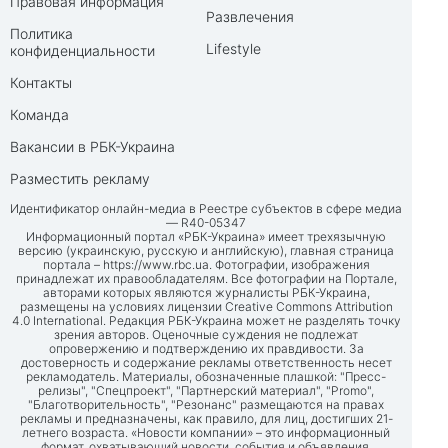
Правовая информация
Развлечения
Политика
Lifestyle
конфиденциальности
Контакты
Команда
Вакансии в РБК-Украина
Разместить рекламу
Идентификатор онлайн-медиа в Реестре субъектов в сфере медиа
— R40-05347
Информационный портал «РБК-Украина» имеет трехязычную
версию (украинскую, русскую и английскую), главная страница
портала –
https://www.rbc.ua
. Фотографии, изображения
принадлежат их правообладателям. Все фотографии на Портале,
авторами которых являются журналисты РБК-Украина,
размещены на условиях лицензии Creative Commons Attribution
4.0 International. Редакция РБК-Украина может не разделять точку
зрения авторов. Оценочные суждения не подлежат
опровержению и подтверждению их правдивости. За
достоверность и содержание рекламы ответственность несет
рекламодатель. Материалы, обозначенные плашкой: "Пресс-
релизы", "Спецпроект", "Партнерский материал", "Promo",
"Благотворительность", "Резонанс" размещаются на правах
рекламы и предназначены, как правило, для лиц, достигших 21-
летнего возраста. «Новости компании» – это информационный
формат, охватывающий новости, события и объявления,