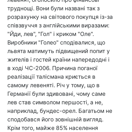
труднощі. Вони були названі так з
розрахунку на світового покупця із-за
співзвуччя з англійськими виразами:
"Йди, лев", "Гол" і криком "Оле".
Виробники "Голео" сподівалися, що
львята матимуть підвищений попит у
жителів і гостей країни напередодні і
в ході ЧС-2006. Причина поганої
реалізації талісмана криється в
самому левеняті. Річ у тому, що в
Германії були здивовані, чому саме
лев став символом першості, а не,
наприклад, бундес-орел. Багатьом не
сподобався його зовнішній вигляд.
Крім того, майже 85% населення