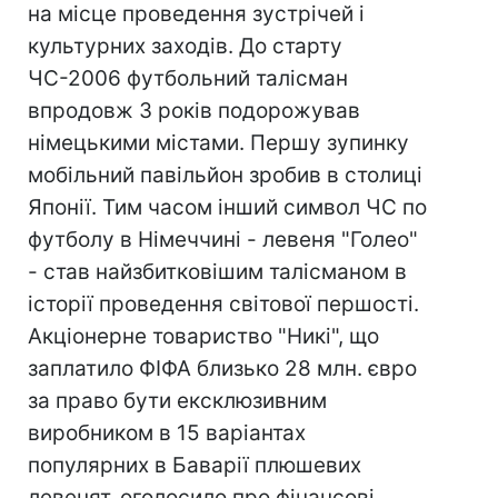
на місце проведення зустрічей і
культурних заходів. До старту
ЧС-2006 футбольний талісман
впродовж 3 років подорожував
німецькими містами. Першу зупинку
мобільний павільйон зробив в столиці
Японії. Тим часом інший символ ЧС по
футболу в Німеччині - левеня "Голео"
- став найзбитковішим талісманом в
історії проведення світової першості.
Акціонерне товариство "Никі", що
заплатило ФІФА близько 28 млн. євро
за право бути ексклюзивним
виробником в 15 варіантах
популярних в Баварії плюшевих
левенят, оголосило про фінансові