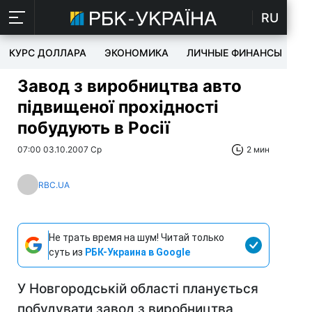
RU
КУРС ДОЛЛАРА
ЭКОНОМИКА
ЛИЧНЫЕ ФИНАНСЫ
T
Завод з виробництва авто
підвищеної прохідності
побудують в Росії
07:00 03.10.2007 Ср
2 мин
RBC.UA
Не трать время на шум! Читай только
суть из
РБК-Украина в Google
У Новгородській області планується
побудувати завод з виробництва