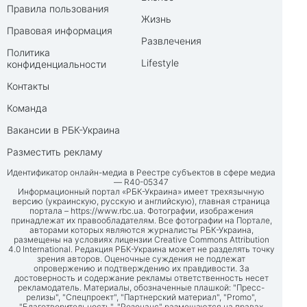
Правила пользования
Жизнь
Правовая информация
Развлечения
Политика
Lifestyle
конфиденциальности
Контакты
Команда
Вакансии в РБК-Украина
Разместить рекламу
Идентификатор онлайн-медиа в Реестре субъектов в сфере медиа
— R40-05347
Информационный портал «РБК-Украина» имеет трехязычную
версию (украинскую, русскую и английскую), главная страница
портала –
https://www.rbc.ua
. Фотографии, изображения
принадлежат их правообладателям. Все фотографии на Портале,
авторами которых являются журналисты РБК-Украина,
размещены на условиях лицензии Creative Commons Attribution
4.0 International. Редакция РБК-Украина может не разделять точку
зрения авторов. Оценочные суждения не подлежат
опровержению и подтверждению их правдивости. За
достоверность и содержание рекламы ответственность несет
рекламодатель. Материалы, обозначенные плашкой: "Пресс-
релизы", "Спецпроект", "Партнерский материал", "Promo",
"Благотворительность", "Резонанс" размещаются на правах