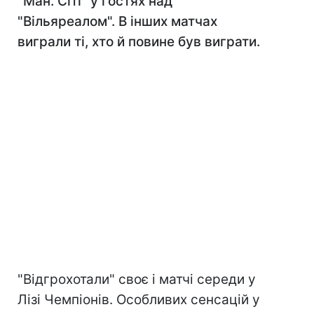
"Ман. Сіті" у гостях над
"Вільяреалом". В інших матчах
виграли ті, хто й повине був виграти.
"Відгрохотали" своє і матчі середи у
Лізі Чемпіонів. Особливих сенсацій у