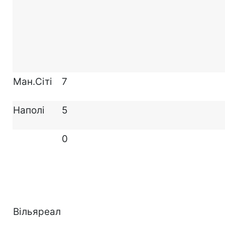
Ман.Сіті
7
Наполі
5
0
Вільяреал