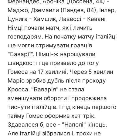
Фернандес, Ароніка (Доссена, 44) -
Маджо, Дземаили (Пандев, 84), Інлер,
Цунига - Хамшик, Лавессі - Кавані
Німці почали матч, як і личить
господарям. На початку матчу італійці
ще могли стримувати гравців
"Баварії". Німці-ж нарощували
швидкості і це призвело до голу
Гомеса на 17 хвилині. Через 5 хвилин
Маріо зробив дубль після проходу
Крооса. "Баварія" не стала
зменшувати обороти і продовжила
тиснути італійців. І під кінець першого
тайму Гомес оформив хет-трік.
Здавалося б, все - "Наполі" кінець.
Але італійці зібралися і, трохи не