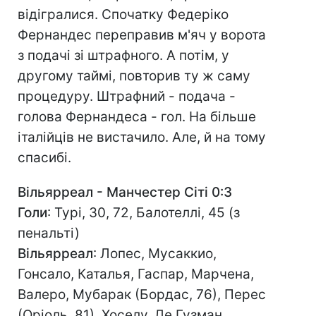
відігралися. Спочатку Федеріко
Фернандес переправив м'яч у ворота
з подачі зі штрафного. А потім, у
другому таймі, повторив ту ж саму
процедуру. Штрафний - подача -
голова Фернандеса - гол. На більше
італійців не вистачило. Але, й на тому
спасибі.
Вільярреал - Манчестер Сіті 0:3
Голи
: Турі, 30, 72, Балотеллі, 45 (з
пенальті)
Вільярреал
: Лопес, Мусаккио,
Гонсало, Каталья, Гаспар, Марчена,
Валеро, Мубарак (Бордас, 76), Перес
(Оріоль, 81), Хоселу, Де Гузман