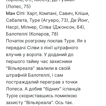
(Лопес, 75)
Ман Сіті
: Харт, Компані, Савич, Кліши,
Сабалета, Туре (Агуеро, 73), Де Йонг,
Насрі, Мілнер, Сілва (Джонсон, 64),
Балотеллі (Коларов, 78)
Початок розгрому поклав Туре. Яя з
передачі Сілви з лінії штрафного
влучив у ворота. У доданий до
першого тайму час захисники
"Вільяреала" звалили в своїй
штрафній Балотеллі, і сам
постраждалий переграв з точки
Лопеса. А добив "бідних" іспанців
Туріе скориставшись помилкою
захисту "Вільяреала". Ось так.