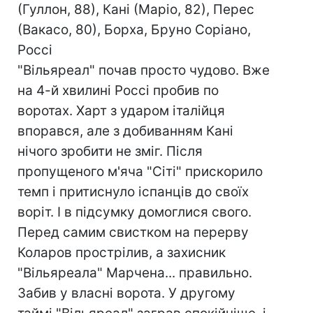
(Гуллон, 88), Кані (Маріо, 82), Перес
(Вакасо, 80), Борха, Бруно Соріано,
Россі
"Вільяреал" почав просто чудово. Вже
на 4-й хвилині Россі пробив по
воротах. Харт з ударом італійця
впорався, але з добиванням Кані
нічого зробити не зміг. Після
пропущеного м'яча "Сіті" прискорило
темп і притиснуло іспанців до своїх
воріт. І в підсумку домоглися свого.
Перед самим свистком на перерву
Коларов прострілив, а захисник
"Вільяреала" Марчена... правильно.
Забив у власні ворота. У другому