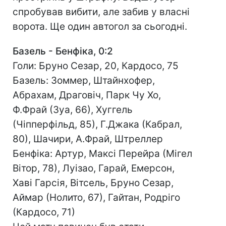
спробував вибити, але забив у власні
ворота. Ще один автогол за сьогодні.
Базель - Бенфіка, 0:2
Голи: Бруно Сезар, 20, Кардосо, 75
Базель: Зоммер, Штайнхофер,
Абрахам, Драговіч, Парк Чу Хо,
Ф.Фрай (Зуа, 66), Хуггель
(Чіпперфільд, 85), Г.Джака (Кабрал,
80), Шачири, А.Фрай, Штреллер
Бенфіка: Артур, Максі Перейра (Мігел
Вітор, 78), Луізао, Гарай, Емерсон,
Хаві Гарсія, Вітсель, Бруно Сезар,
Аймар (Нолито, 67), Гайтан, Родріго
(Кардосо, 71)