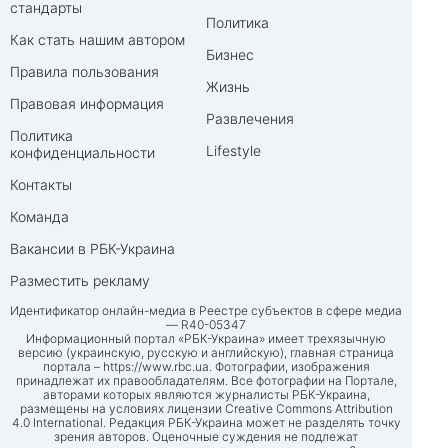
стандарты
Политика
Как стать нашим автором
Бизнес
Правила пользования
Жизнь
Правовая информация
Развлечения
Политика
Lifestyle
конфиденциальности
Контакты
Команда
Вакансии в РБК-Украина
Разместить рекламу
Идентификатор онлайн-медиа в Реестре субъектов в сфере медиа
— R40-05347
Информационный портал «РБК-Украина» имеет трехязычную
версию (украинскую, русскую и английскую), главная страница
портала –
https://www.rbc.ua
. Фотографии, изображения
принадлежат их правообладателям. Все фотографии на Портале,
авторами которых являются журналисты РБК-Украина,
размещены на условиях лицензии Creative Commons Attribution
4.0 International. Редакция РБК-Украина может не разделять точку
зрения авторов. Оценочные суждения не подлежат