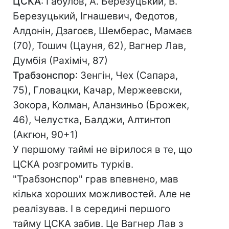
ЦСКА
: Габулов, А. Березуцький, В.
Березуцький, Ігнашевич, Федотов,
Алдонін, Дзагоєв, Шемберас, Мамаєв
(70), Тошич (Цауня, 62), Вагнер Лав,
Думбія (Рахіміч, 87)
Трабзонспор
: Зенгін, Чех (Сапара,
75), Гловацки, Качар, Мержеевски,
Зокора, Колман, Аланзиньо (Брожек,
46), Челустка, Балджи, Алтинтоп
(Акгюн, 90+1)
У першому таймі не вірилося в те, що
ЦСКА розгромить турків.
"Трабзонспор" грав впевнено, мав
кілька хороших можливостей. Але не
реалізував. І в середині першого
тайму ЦСКА забив. Це Вагнер Лав з