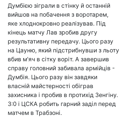
Думбією зіграли в стінку й останній
вийшов на побачення з воротарем,
яке хлоднокровно реалізував. Під
кінець матчу Лав зробив другу
результативну передачу. Цього разу
на Цауню, який підстрибнувши з льоту
вбив м'яч в сітку воріт. А завершив
справу головний забивала армійців -
Думбія. Цього разу він завдяки
власній майстерності обіграв
захисника і пробив в протихід Зенгіну.
3:0 і ЦСКА робить гарний заділ перед
матчем в Трабзоні.