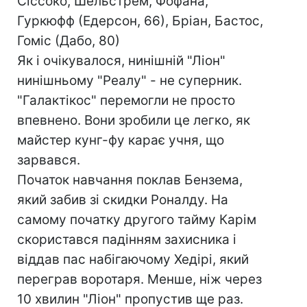
Сіссоко, Шельстрем, Фофана,
Гуркюфф (Едерсон, 66), Бріан, Бастос,
Гоміс (Дабо, 80)
Як і очікувалося, нинішній "Ліон"
нинішньому "Реалу" - не суперник.
"Галактікос" перемогли не просто
впевнено. Вони зробили це легко, як
майстер кунг-фу карає учня, що
зарвався.
Початок навчання поклав Бензема,
який забив зі скидки Роналду. На
самому початку другого тайму Карім
скористався падінням захисника і
віддав пас набігаючому Хедірі, який
переграв воротаря. Менше, ніж через
10 хвилин "Ліон" пропустив ще раз.