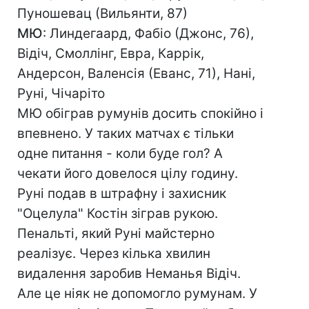
Пуношевац (Вильянти, 87)
МЮ
: Линдегаард, Фабіо (Джонс, 76),
Відіч, Смоллінг, Евра, Каррік,
Андерсон, Валенсія (Еванс, 71), Нані,
Руні, Чічаріто
МЮ обіграв румунів досить спокійно і
впевнено. У таких матчах є тільки
одне питання - коли буде гол? А
чекати його довелося цілу годину.
Руні подав в штрафну і захисник
"Оцелула" Костін зіграв рукою.
Пенальті, який Руні майстерно
реалізує. Через кілька хвилин
видалення заробив Неманья Відіч.
Але це ніяк не допомогло румунам. У