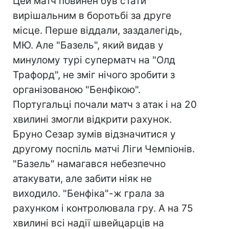
Цей матч повинен був стати
вирішальним в боротьбі за друге
місце. Перше віддали, заздалегідь,
МЮ. Але "Базель", який видав у
минулому турі суперматч на "Олд
Трафорд", не зміг нічого зробити з
організованою "Бенфікою".
Португальці почали матч з атак і на 20
хвилині змогли відкрити рахунок.
Бруно Сезар зумів відзначитися у
другому поспіль матчі Ліги Чемпіонів.
"Базель" намагався небезпечно
атакувати, але забити ніяк не
виходило. "Бенфіка"-ж грала за
рахунком і контролювала гру. А на 75
хвилині всі надії швейцарців на