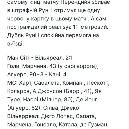
самому кінці матчу Перендийя збиває
в штрафній Руні і отримує ще одну
червону картку в цьому матчі. А сам
постраждалий реалізує 11-метровий.
Дубль Руні і спокійна перемога на
виїзді.
Ман Сіті - Вільяреал, 2:1
Голи
: Марчена, 43 (у свої ворота),
Агуеро, 90+3 - Кані, 4
МС
: Харт, Сабалета, Компані, Лескотт,
Коларов, А.Джонсон (Баррі, 41), Яя
Туре, Насрі (Мілнер, 80), Де Йонг
(Агуеро, 62), Сілва, Джеко
Вільярреал
: Дієго Лопес, Сапата,
Марчена, Гонсало, Катала, де Гузман