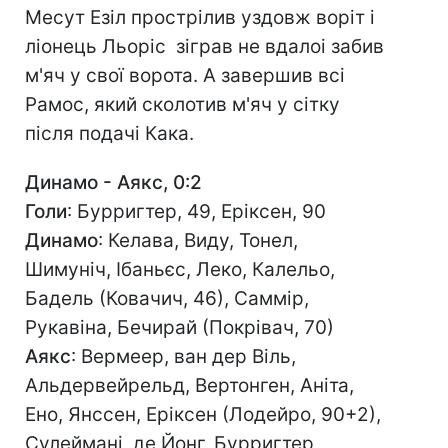
Месут Езіл прострілив уздовж воріт і
ліонець Льоріс зіграв не вдалоі забив
м'яч у свої ворота. А завершив всі
Рамос, який сколотив м'яч у сітку
після подачі Кака.
Динамо - Аякс, 0:2
Голи
: Бурригтер, 49, Еріксен, 90
Динамо
: Келава, Виду, Тонел,
Шимуніч, Ібаньєс, Леко, Калельо,
Бадель (Ковачич, 46), Саммір,
Рукавіна, Бечирай (Покрівач, 70)
Аякс
: Вермеер, ван дер Віль,
Альдервейрельд, Вертонген, Аніта,
Ено, Янссен, Еріксен (Лодейро, 90+2),
Сулеймані, де Йонг, Бурригтер