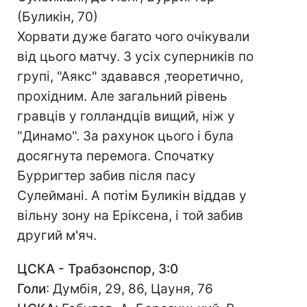
(Буликін, 70)
Хорвати дуже багато чого очікували
від цього матчу. З усіх суперників по
групі, "Аякс" здавався ,теоретично,
прохідним. Але загальний рівень
гравців у голландців вищий, ніж у
"Динамо". За рахунок цього і була
досягнута перемога. Спочатку
Бурригтер забив після пасу
Сулеймані. А потім Буликін віддав у
вільну зону на Еріксена, і той забив
другий м'яч.
ЦСКА - Трабзонспор, 3:0
Голи
: Думбія, 29, 86, Цауня, 76