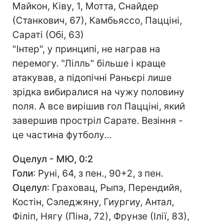
Майкон, Ківу, 1, Мотта, Снайдер
(Станкович, 67), Камбьяссо, Пацціні,
Сараті (Обі, 63)
"Інтер", у принципі, не награв на
перемогу. "Лілль" більше і краще
атакував, а підопічні Раньєрі лише
зрідка вибиралися на чужу половину
поля. А все вирішив гол Пацціні, який
завершив простріл Сарате. Везіння -
це частина футболу...
Оцелул - МЮ, 0:2
Голи
: Руні, 64, з пен., 90+2, з пен.
Оцелул
: Граховац, Рыпэ, Перендийя,
Костін, Сэледжяну, Гиургиу, Антал,
Філіп, Нягу (Піна, 72), Фрунзе (Ілії, 83),