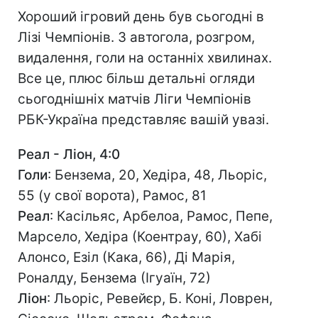
Хороший ігровий день був сьогодні в
Лізі Чемпіонів. 3 автогола, розгром,
видалення, голи на останніх хвилинах.
Все це, плюс більш детальні огляди
сьогоднішніх матчів Ліги Чемпіонів
РБК-Україна представляє вашій увазі.
Реал - Ліон, 4:0
Голи
: Бензема, 20, Хедіра, 48, Льоріс,
55 (у свої ворота), Рамос, 81
Реал
: Касільяс, Арбелоа, Рамос, Пепе,
Марсело, Хедіра (Коентрау, 60), Хабі
Алонсо, Езіл (Кака, 66), Ді Марія,
Роналду, Бензема (Ігуаїн, 72)
Ліон
: Льоріс, Ревейєр, Б. Коні, Ловрен,