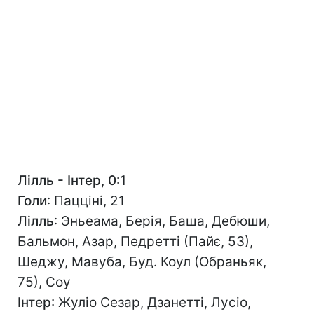
Лілль - Інтер, 0:1
Голи
: Пацціні, 21
Лілль
: Эньеама, Берія, Баша, Дебюши,
Бальмон, Азар, Педретті (Пайє, 53),
Шеджу, Мавуба, Буд. Коул (Обраньяк,
75), Соу
Інтер
: Жуліо Сезар, Дзанетті, Лусіо,