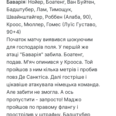
Баварія
: Нойер, Боатенг, Ван Буйтен,
Бадштубер, Лам, Тимощук,
Швайнштайгер, Роббен (Алаба, 90),
Кроос, Мюллер, Гомес (Луїс Густаво,
90+4)
Початок матчу виявився шокуючим
для господарів поля. У першій же
атаці "Баварія" забила. Боатенг,
подав. М'яч опинився у Крооса. Той
пройшов з ним кілька метрів і пробив
повз Де Санктіса. Далі гостріше і
цікавіше атакувала німецька команда.
Але забити не змогла. А ось
пропустити - запросто! Маджо
пройшов по правому флангу і
прострілив у штрафну. Бадштубер