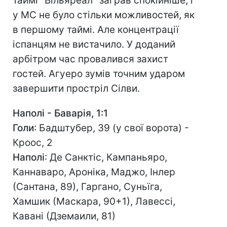
таймі "Вільяреал" заграв спокійніше, і
у МС не було стільки можливостей, як
в першому таймі. Але концентрації
іспанцям не вистачило. У доданий
арбітром час провалився захист
гостей. Агуеро зумів точним ударом
завершити простріл Сілви.
Наполі - Баварія, 1:1
Голи
: Бадштубер, 39 (у свої ворота) -
Кроос, 2
Наполі
: Де Санктіс, Кампаньяро,
Каннаваро, Ароніка, Маджо, Інлер
(Сантана, 89), Гаргано, Суньїга,
Хамшик (Маскара, 90+1), Лавессі,
Кавані (Дземаили, 81)