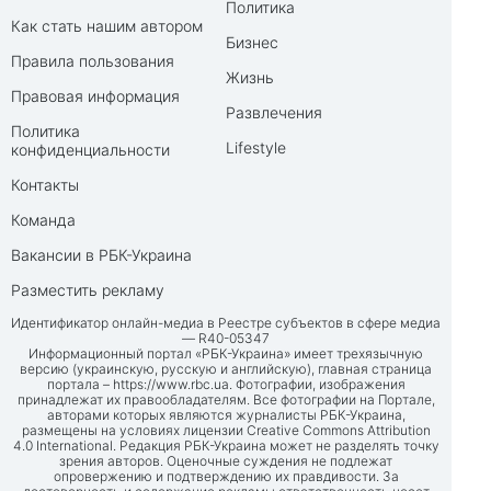
Политика
Как стать нашим автором
Бизнес
Правила пользования
Жизнь
Правовая информация
Развлечения
Политика
Lifestyle
конфиденциальности
Контакты
Команда
Вакансии в РБК-Украина
Разместить рекламу
Идентификатор онлайн-медиа в Реестре субъектов в сфере медиа
— R40-05347
Информационный портал «РБК-Украина» имеет трехязычную
версию (украинскую, русскую и английскую), главная страница
портала –
https://www.rbc.ua
. Фотографии, изображения
принадлежат их правообладателям. Все фотографии на Портале,
авторами которых являются журналисты РБК-Украина,
размещены на условиях лицензии Creative Commons Attribution
4.0 International. Редакция РБК-Украина может не разделять точку
зрения авторов. Оценочные суждения не подлежат
опровержению и подтверждению их правдивости. За