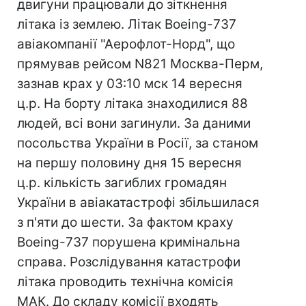
двигуни працювали до зіткнення
літака із землею. Літак Boeing-737
авіакомпанії "Аерофлот-Норд", що
прямував рейсом N821 Москва-Перм,
зазнав крах у 03:10 мск 14 вересня
ц.р. На борту літака знаходилися 88
людей, всі вони загинули. За даними
посольства України в Росії, за станом
на першу половину дня 15 вересня
ц.р. кількість загиблих громадян
України в авіакатастрофі збільшилася
з п'яти до шести. За фактом краху
Boeing-737 порушена кримінальна
справа. Розслідування катастрофи
літака проводить технічна комісія
МАК. До складу комісії входять