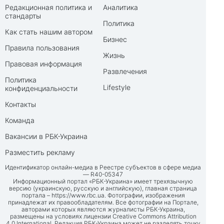
Редакционная политика и
Аналитика
стандарты
Политика
Как стать нашим автором
Бизнес
Правила пользования
Жизнь
Правовая информация
Развлечения
Политика
Lifestyle
конфиденциальности
Контакты
Команда
Вакансии в РБК-Украина
Разместить рекламу
Идентификатор онлайн-медиа в Реестре субъектов в сфере медиа
— R40-05347
Информационный портал «РБК-Украина» имеет трехязычную
версию (украинскую, русскую и английскую), главная страница
портала –
https://www.rbc.ua
. Фотографии, изображения
принадлежат их правообладателям. Все фотографии на Портале,
авторами которых являются журналисты РБК-Украина,
размещены на условиях лицензии Creative Commons Attribution
4.0 International. Редакция РБК-Украина может не разделять точку