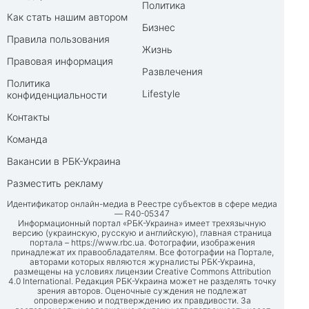
Политика
Как стать нашим автором
Бизнес
Правила пользования
Жизнь
Правовая информация
Развлечения
Политика
Lifestyle
конфиденциальности
Контакты
Команда
Вакансии в РБК-Украина
Разместить рекламу
Идентификатор онлайн-медиа в Реестре субъектов в сфере медиа
— R40-05347
Информационный портал «РБК-Украина» имеет трехязычную
версию (украинскую, русскую и английскую), главная страница
портала –
https://www.rbc.ua
. Фотографии, изображения
принадлежат их правообладателям. Все фотографии на Портале,
авторами которых являются журналисты РБК-Украина,
размещены на условиях лицензии Creative Commons Attribution
4.0 International. Редакция РБК-Украина может не разделять точку
зрения авторов. Оценочные суждения не подлежат
опровержению и подтверждению их правдивости. За