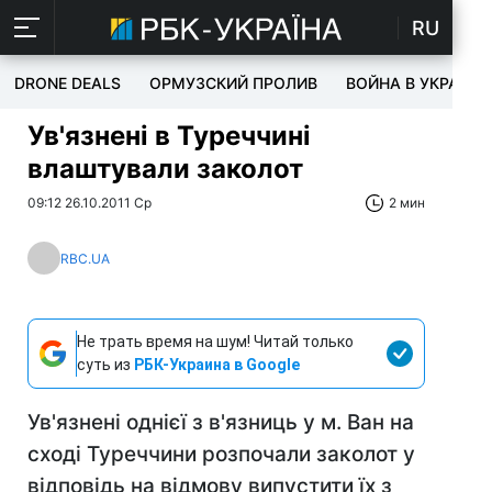
RU
DRONE DEALS
ОРМУЗСКИЙ ПРОЛИВ
ВОЙНА В УКРАИНЕ
Ув'язнені в Туреччині
влаштували заколот
09:12 26.10.2011 Ср
2 мин
RBC.UA
Не трать время на шум! Читай только
суть из
РБК-Украина в Google
Ув'язнені однієї з в'язниць у м. Ван на
сході Туреччини розпочали заколот у
відповідь на відмову випустити їх з