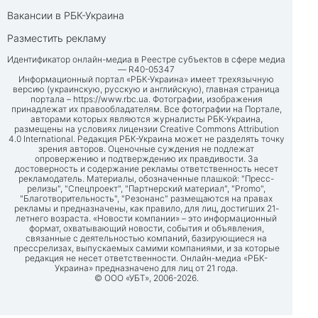
Вакансии в РБК-Украина
Разместить рекламу
Идентификатор онлайн-медиа в Реестре субъектов в сфере медиа
— R40-05347
Информационный портал «РБК-Украина» имеет трехязычную
версию (украинскую, русскую и английскую), главная страница
портала –
https://www.rbc.ua
. Фотографии, изображения
принадлежат их правообладателям. Все фотографии на Портале,
авторами которых являются журналисты РБК-Украина,
размещены на условиях лицензии Creative Commons Attribution
4.0 International. Редакция РБК-Украина может не разделять точку
зрения авторов. Оценочные суждения не подлежат
опровержению и подтверждению их правдивости. За
достоверность и содержание рекламы ответственность несет
рекламодатель. Материалы, обозначенные плашкой: "Пресс-
релизы", "Спецпроект", "Партнерский материал", "Promo",
"Благотворительность", "Резонанс" размещаются на правах
рекламы и предназначены, как правило, для лиц, достигших 21-
летнего возраста. «Новости компании» – это информационный
формат, охватывающий новости, события и объявления,
связанные с деятельностью компаний, базирующиеся на
прессрелизах, выпускаемых самими компаниями, и за которые
редакция не несет ответственности. Онлайн-медиа «РБК-
Украина» предназначено для лиц от 21 года.
© ООО «УБТ», 2006-2026.