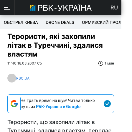
RU
ОБСТРЕЛ КИЕВА
DRONE DEALS
ОРМУЗСКИЙ ПРОЛИВ
Терористи, які захопили
літак в Туреччині, здалися
властям
11:40 18.08.2007 Сб
1 мин
RBC.UA
Не трать время на шум! Читай только
суть из
РБК-Украина в Google
Терористи, що захопили літак в
Туреччині, здалися властям, передає