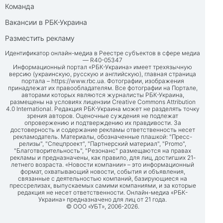
Команда
Вакансии в РБК-Украина
Разместить рекламу
Идентификатор онлайн-медиа в Реестре субъектов в сфере медиа
— R40-05347
Информационный портал «РБК-Украина» имеет трехязычную
версию (украинскую, русскую и английскую), главная страница
портала –
https://www.rbc.ua
. Фотографии, изображения
принадлежат их правообладателям. Все фотографии на Портале,
авторами которых являются журналисты РБК-Украина,
размещены на условиях лицензии Creative Commons Attribution
4.0 International. Редакция РБК-Украина может не разделять точку
зрения авторов. Оценочные суждения не подлежат
опровержению и подтверждению их правдивости. За
достоверность и содержание рекламы ответственность несет
рекламодатель. Материалы, обозначенные плашкой: "Пресс-
релизы", "Спецпроект", "Партнерский материал", "Promo",
"Благотворительность", "Резонанс" размещаются на правах
рекламы и предназначены, как правило, для лиц, достигших 21-
летнего возраста. «Новости компании» – это информационный
формат, охватывающий новости, события и объявления,
связанные с деятельностью компаний, базирующиеся на
прессрелизах, выпускаемых самими компаниями, и за которые
редакция не несет ответственности. Онлайн-медиа «РБК-
Украина» предназначено для лиц от 21 года.
© ООО «УБТ», 2006-2026.