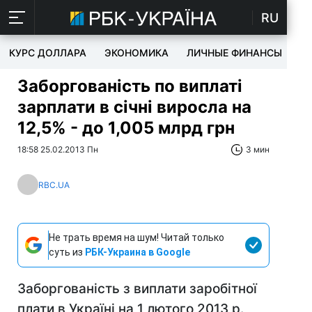
RU
КУРС ДОЛЛАРА
ЭКОНОМИКА
ЛИЧНЫЕ ФИНАНСЫ
T
Заборгованість по виплаті
зарплати в січні виросла на
12,5% - до 1,005 млрд грн
18:58 25.02.2013 Пн
3 мин
RBC.UA
Не трать время на шум! Читай только
суть из
РБК-Украина в Google
Заборгованість з виплати заробітної
плати в Україні на 1 лютого 2013 р.