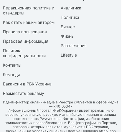
Редакционная политика и
Аналитика
стандарты
Политика
Как стать нашим автором
Бизнес
Правила пользования
Жизнь
Правовая информация
Развлечения
Политика
Lifestyle
конфиденциальности
Контакты
Команда
Вакансии в РБК-Украина
Разместить рекламу
Идентификатор онлайн-медиа в Реестре субъектов в сфере медиа
— R40-05347
Информационный портал «РБК-Украина» имеет трехязычную
версию (украинскую, русскую и английскую), главная страница
портала –
https://www.rbc.ua
. Фотографии, изображения
принадлежат их правообладателям. Все фотографии на Портале,
авторами которых являются журналисты РБК-Украина,
размещены на условиях лицензии Creative Commons Attribution