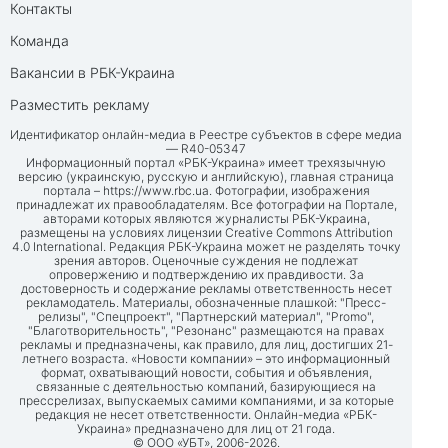
Контакты
Команда
Вакансии в РБК-Украина
Разместить рекламу
Идентификатор онлайн-медиа в Реестре субъектов в сфере медиа
— R40-05347
Информационный портал «РБК-Украина» имеет трехязычную
версию (украинскую, русскую и английскую), главная страница
портала –
https://www.rbc.ua
. Фотографии, изображения
принадлежат их правообладателям. Все фотографии на Портале,
авторами которых являются журналисты РБК-Украина,
размещены на условиях лицензии Creative Commons Attribution
4.0 International. Редакция РБК-Украина может не разделять точку
зрения авторов. Оценочные суждения не подлежат
опровержению и подтверждению их правдивости. За
достоверность и содержание рекламы ответственность несет
рекламодатель. Материалы, обозначенные плашкой: "Пресс-
релизы", "Спецпроект", "Партнерский материал", "Promo",
"Благотворительность", "Резонанс" размещаются на правах
рекламы и предназначены, как правило, для лиц, достигших 21-
летнего возраста. «Новости компании» – это информационный
формат, охватывающий новости, события и объявления,
связанные с деятельностью компаний, базирующиеся на
прессрелизах, выпускаемых самими компаниями, и за которые
редакция не несет ответственности. Онлайн-медиа «РБК-
Украина» предназначено для лиц от 21 года.
© ООО «УБТ», 2006-2026.