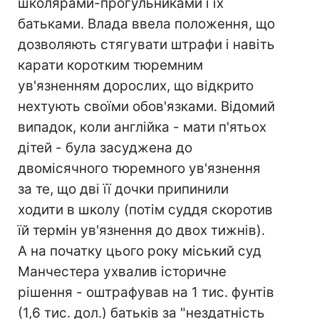
школярами-прогульниками і їх
батьками. Влада ввела положення, що
дозволяють стягувати штрафи і навіть
карати коротким тюремним
ув'язненням дорослих, що відкрито
нехтують своїми обов'язками. Відомий
випадок, коли англійка - мати п'ятьох
дітей - була засуджена до
двомісячного тюремного ув'язнення
за те, що дві її дочки припинили
ходити в школу (потім суддя скоротив
їй термін ув'язнення до двох тижнів).
А на початку цього року міський суд
Манчестера ухвалив історичне
рішення - оштрафував на 1 тис. фунтів
(1,6 тис. дол.) батьків за "нездатність