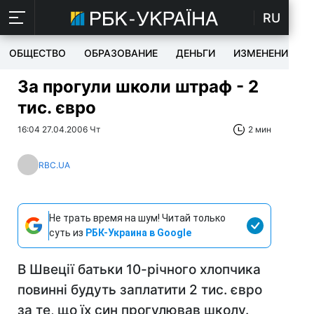
RU
ОБЩЕСТВО
ОБРАЗОВАНИЕ
ДЕНЬГИ
ИЗМЕНЕНИЯ
За прогули школи штраф - 2
тис. євро
16:04 27.04.2006 Чт
2 мин
RBC.UA
Не трать время на шум! Читай только
суть из
РБК-Украина в Google
В Швеції батьки 10-річного хлопчика
повинні будуть заплатити 2 тис. євро
за те, що їх син прогулював школу.