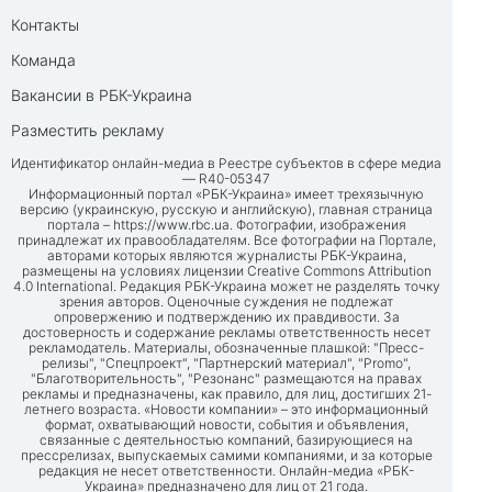
Контакты
Команда
Вакансии в РБК-Украина
Разместить рекламу
Идентификатор онлайн-медиа в Реестре субъектов в сфере медиа
— R40-05347
Информационный портал «РБК-Украина» имеет трехязычную
версию (украинскую, русскую и английскую), главная страница
портала –
https://www.rbc.ua
. Фотографии, изображения
принадлежат их правообладателям. Все фотографии на Портале,
авторами которых являются журналисты РБК-Украина,
размещены на условиях лицензии Creative Commons Attribution
4.0 International. Редакция РБК-Украина может не разделять точку
зрения авторов. Оценочные суждения не подлежат
опровержению и подтверждению их правдивости. За
достоверность и содержание рекламы ответственность несет
рекламодатель. Материалы, обозначенные плашкой: "Пресс-
релизы", "Спецпроект", "Партнерский материал", "Promo",
"Благотворительность", "Резонанс" размещаются на правах
рекламы и предназначены, как правило, для лиц, достигших 21-
летнего возраста. «Новости компании» – это информационный
формат, охватывающий новости, события и объявления,
связанные с деятельностью компаний, базирующиеся на
прессрелизах, выпускаемых самими компаниями, и за которые
редакция не несет ответственности. Онлайн-медиа «РБК-
Украина» предназначено для лиц от 21 года.