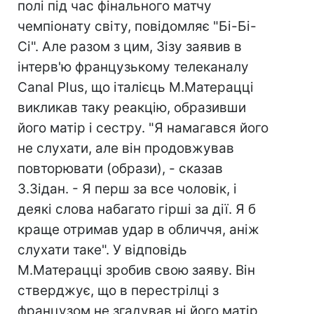
полі під час фінального матчу
чемпіонату світу, повідомляє "Бі-Бі-
Сі". Але разом з цим, Зізу заявив в
інтерв'ю французькому телеканалу
Canal Plus, що італієць М.Матерацці
викликав таку реакцію, образивши
його матір і сестру. "Я намагався його
не слухати, але він продовжував
повторювати (образи), - сказав
З.Зідан. - Я перш за все чоловік, і
деякі слова набагато гірші за дії. Я б
краще отримав удар в обличчя, аніж
слухати таке". У відповідь
М.Матерацці зробив свою заяву. Він
стверджує, що в перестрілці з
французом не згадував ні його матір,