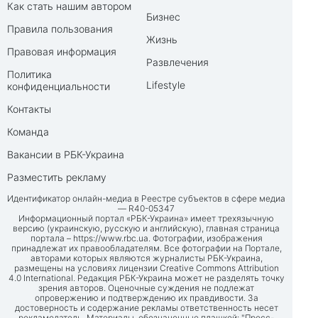
Как стать нашим автором
Бизнес
Правила пользования
Жизнь
Правовая информация
Развлечения
Политика
Lifestyle
конфиденциальности
Контакты
Команда
Вакансии в РБК-Украина
Разместить рекламу
Идентификатор онлайн-медиа в Реестре субъектов в сфере медиа
— R40-05347
Информационный портал «РБК-Украина» имеет трехязычную
версию (украинскую, русскую и английскую), главная страница
портала –
https://www.rbc.ua
. Фотографии, изображения
принадлежат их правообладателям. Все фотографии на Портале,
авторами которых являются журналисты РБК-Украина,
размещены на условиях лицензии Creative Commons Attribution
4.0 International. Редакция РБК-Украина может не разделять точку
зрения авторов. Оценочные суждения не подлежат
опровержению и подтверждению их правдивости. За
достоверность и содержание рекламы ответственность несет
рекламодатель. Материалы, обозначенные плашкой: "Пресс-