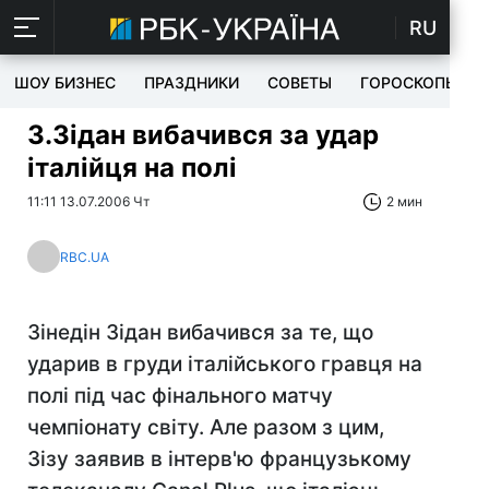
RU
ШОУ БИЗНЕС
ПРАЗДНИКИ
СОВЕТЫ
ГОРОСКОПЫ
З.Зідан вибачився за удар
італійця на полі
11:11 13.07.2006 Чт
2 мин
RBC.UA
Зінедін Зідан вибачився за те, що
ударив в груди італійського гравця на
полі під час фінального матчу
чемпіонату світу. Але разом з цим,
Зізу заявив в інтерв'ю французькому