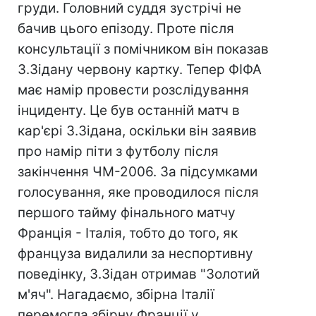
груди. Головний суддя зустрічі не
бачив цього епізоду. Проте після
консультації з помічником він показав
З.Зідану червону картку. Тепер ФІФА
має намір провести розслідування
інциденту. Це був останній матч в
кар'єрі З.Зідана, оскільки він заявив
про намір піти з футболу після
закінчення ЧМ-2006. За підсумками
голосування, яке проводилося після
першого тайму фінального матчу
Франція - Італія, тобто до того, як
француза видалили за неспортивну
поведінку, З.Зідан отримав "Золотий
м'яч". Нагадаємо, збірна Італії
перемогла збірну Франції у