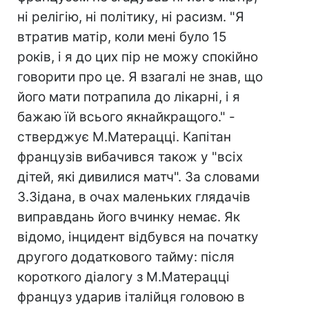
ні релігію, ні політику, ні расизм. "Я
втратив матір, коли мені було 15
років, і я до цих пір не можу спокійно
говорити про це. Я взагалі не знав, що
його мати потрапила до лікарні, і я
бажаю їй всього якнайкращого." -
стверджує М.Матерацці. Капітан
французів вибачився також у "всіх
дітей, які дивилися матч". За словами
З.Зідана, в очах маленьких глядачів
виправдань його вчинку немає. Як
відомо, інцидент відбувся на початку
другого додаткового тайму: після
короткого діалогу з М.Матерацці
француз ударив італійця головою в