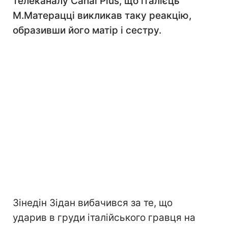
телеканалу Canal Plus, що італієць
М.Матерацці викликав таку реакцію,
образивши його матір і сестру.
Зінедін Зідан вибачився за те, що
ударив в груди італійського гравця на