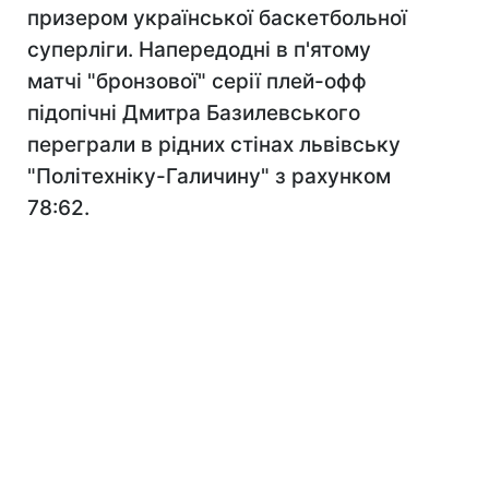
призером української баскетбольної
суперліги. Напередодні в п'ятому
матчі "бронзової" серії плей-офф
підопічні Дмитра Базилевського
переграли в рідних стінах львівську
"Політехніку-Галичину" з рахунком
78:62.