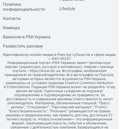
Политика
Lifestyle
конфиденциальности
Контакты
Команда
Вакансии в РБК-Украина
Разместить рекламу
Идентификатор онлайн-медиа в Реестре субъектов в сфере медиа
— R40-05347
Информационный портал «РБК-Украина» имеет трехязычную
версию (украинскую, русскую и английскую), главная страница
портала –
https://www.rbc.ua
. Фотографии, изображения
принадлежат их правообладателям. Все фотографии на Портале,
авторами которых являются журналисты РБК-Украина,
размещены на условиях лицензии Creative Commons Attribution
4.0 International. Редакция РБК-Украина может не разделять точку
зрения авторов. Оценочные суждения не подлежат
опровержению и подтверждению их правдивости. За
достоверность и содержание рекламы ответственность несет
рекламодатель. Материалы, обозначенные плашкой: "Пресс-
релизы", "Спецпроект", "Партнерский материал", "Promo",
"Благотворительность", "Резонанс" размещаются на правах
рекламы и предназначены, как правило, для лиц, достигших 21-
летнего возраста. «Новости компании» – это информационный
формат, охватывающий новости, события и объявления,
связанные с деятельностью компаний, базирующиеся на