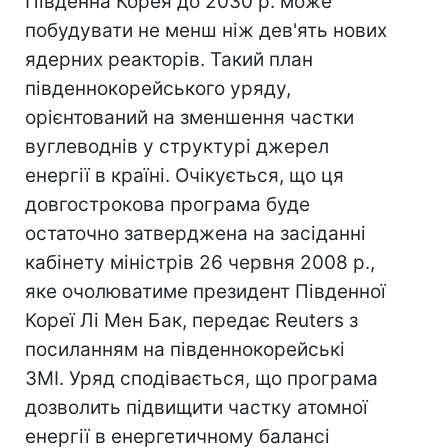
Південна Корея до 2030 р. може
побудувати не менш ніж дев'ять нових
ядерних реакторів. Такий план
південнокорейського уряду,
орієнтований на зменшення частки
вуглеводнів у структурі джерел
енергії в країні. Очікується, що ця
довгострокова програма буде
остаточно затверджена на засіданні
кабінету міністрів 26 червня 2008 р.,
яке очолюватиме президент Південної
Кореї Лі Мен Бак, передає Reuters з
посиланням на південнокорейські
ЗМІ. Уряд сподівається, що програма
дозволить підвищити частку атомної
енергії в енергетичному балансі