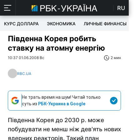
RU
КУРС ДОЛЛАРА
ЭКОНОМИКА
ЛИЧНЫЕ ФИНАНСЫ
T
Південна Корея робить
ставку на атомну енергію
10:37 01.06.2008 Вс
2 мин
RBC.UA
Не трать время на шум! Читай только
суть из
РБК-Украина в Google
Південна Корея до 2030 р. може
побудувати не менш ніж дев'ять нових
ядерних реакторів. Такий план