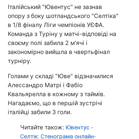
Італійський "Ювентус" не зазнав
опору з боку шотландського "Селтіка"
в 1/8 фіналу Ліги чемпіонів УЄФА.
Команда з Туріну у матчі-відповіді на
своєму полі забила 2 м'ячі і
закономірно вийшла в чвертьфінал
турніру.
Голами у складі "Юве" відзначилися
Алессандро Матрі і Фабіо
Квальярелла в кожному з таймів.
Нагадаємо, що в першій зустрічі
італійці забили 3 голи.
Читайте також:
Ювентус -
Селтік: Стенограма онлайн-