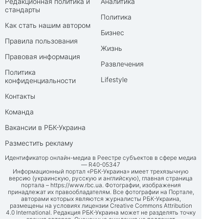
Редакционная политика и
Аналитика
стандарты
Политика
Как стать нашим автором
Бизнес
Правила пользования
Жизнь
Правовая информация
Развлечения
Политика
Lifestyle
конфиденциальности
Контакты
Команда
Вакансии в РБК-Украина
Разместить рекламу
Идентификатор онлайн-медиа в Реестре субъектов в сфере медиа
— R40-05347
Информационный портал «РБК-Украина» имеет трехязычную
версию (украинскую, русскую и английскую), главная страница
портала –
https://www.rbc.ua
. Фотографии, изображения
принадлежат их правообладателям. Все фотографии на Портале,
авторами которых являются журналисты РБК-Украина,
размещены на условиях лицензии Creative Commons Attribution
4.0 International. Редакция РБК-Украина может не разделять точку