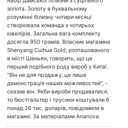
набір дамської білизни з суцільного
золота. Золоту в буквальному
розумінні білизну чотири місяці
створювала команда з чотирьох
ювелірів. Загальна вага комплекту
досягла 950 грамів. Власник магазина
Shenyang Cuihua Gold, розташованого
в місті Шеньян, говорить, що це
перший подібного роду вироб у Китаї.
"Він не для продажу, це лише
демонстрація наших можливостей", -
сказав він. Якби вироби продавалися,
то бюстгальтер і трусики коштували б
понад 26 тис. доларів, повідомили в
магазині. За матеріалами Ananova.