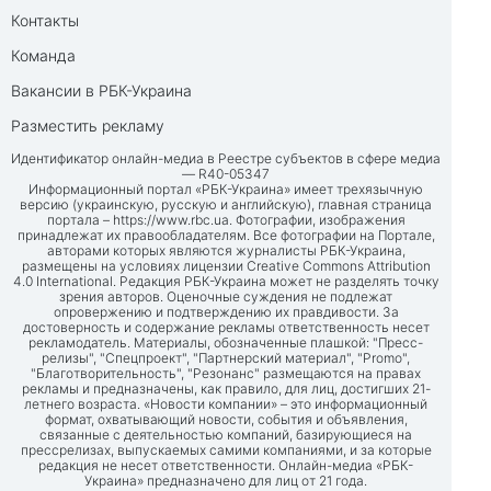
Контакты
Команда
Вакансии в РБК-Украина
Разместить рекламу
Идентификатор онлайн-медиа в Реестре субъектов в сфере медиа
— R40-05347
Информационный портал «РБК-Украина» имеет трехязычную
версию (украинскую, русскую и английскую), главная страница
портала –
https://www.rbc.ua
. Фотографии, изображения
принадлежат их правообладателям. Все фотографии на Портале,
авторами которых являются журналисты РБК-Украина,
размещены на условиях лицензии Creative Commons Attribution
4.0 International. Редакция РБК-Украина может не разделять точку
зрения авторов. Оценочные суждения не подлежат
опровержению и подтверждению их правдивости. За
достоверность и содержание рекламы ответственность несет
рекламодатель. Материалы, обозначенные плашкой: "Пресс-
релизы", "Спецпроект", "Партнерский материал", "Promo",
"Благотворительность", "Резонанс" размещаются на правах
рекламы и предназначены, как правило, для лиц, достигших 21-
летнего возраста. «Новости компании» – это информационный
формат, охватывающий новости, события и объявления,
связанные с деятельностью компаний, базирующиеся на
прессрелизах, выпускаемых самими компаниями, и за которые
редакция не несет ответственности. Онлайн-медиа «РБК-
Украина» предназначено для лиц от 21 года.