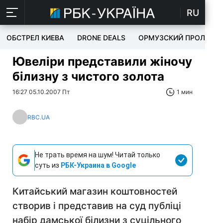
RU
ОБСТРЕЛ КИЕВА
DRONE DEALS
ОРМУЗСКИЙ ПРОЛИВ
Ювеліри представили жіночу
білизну з чистого золота
16:27 05.10.2007 Пт
1 мин
RBC.UA
Не трать время на шум! Читай только
суть из
РБК-Украина в Google
Китайський магазин коштовностей
створив і представив на суд публіці
набір дамської білизни з cуцільного