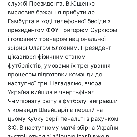
службі Президента. В.Ющенко
висловив бажання прибути до
Гамбурга в ході телефонної бесіди з
президентом ФФУ Григорієм Суркісом
і головним тренером національної
збірної Олегом Блохіним. Президент
цікавився фізичним станом
футболістів, умовами їх тренування і
процесом підготовки команди до
наступної гри. Нагадаємо, вчора
Україна вийшла в чвертьфінал
Чемпіонату світу з футболу, вигравши
у команди Швейцарії в першій на
цьому Кубку серії пенальті з рахунком
3:0. В наступному матчі збірна України
зустрінеться зі збірною Італії вже в