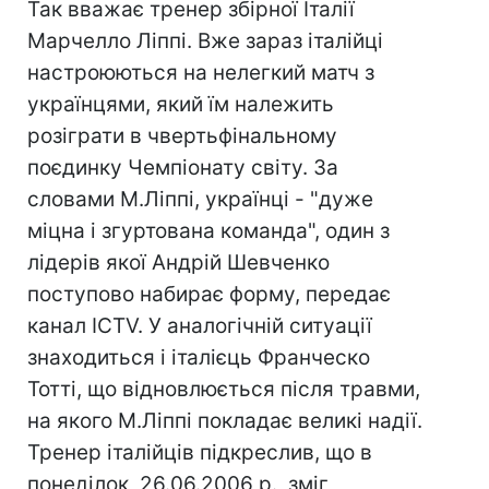
Так вважає тренер збірної Італії
Марчелло Ліппі. Вже зараз італійці
настроюються на нелегкий матч з
українцями, який їм належить
розіграти в чвертьфінальному
поєдинку Чемпіонату світу. За
словами М.Ліппі, українці - "дуже
міцна і згуртована команда", один з
лідерів якої Андрій Шевченко
поступово набирає форму, передає
канал ICTV. У аналогічній ситуації
знаходиться і італієць Франческо
Тотті, що відновлюється після травми,
на якого М.Ліппі покладає великі надії.
Тренер італійців підкреслив, що в
понеділок, 26.06.2006 р., зміг