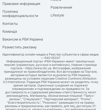
Правовая информация
Развлечения
Политика
Lifestyle
конфиденциальности
Контакты
Команда
Вакансии в РБК-Украина
Разместить рекламу
Идентификатор онлайн-медиа в Реестре субъектов в сфере медиа
— R40-05347
Информационный портал «РБК-Украина» имеет трехязычную
версию (украинскую, русскую и английскую), главная страница
портала –
https://www.rbc.ua
. Фотографии, изображения
принадлежат их правообладателям. Все фотографии на Портале,
авторами которых являются журналисты РБК-Украина,
размещены на условиях лицензии Creative Commons Attribution
4.0 International. Редакция РБК-Украина может не разделять точку
зрения авторов. Оценочные суждения не подлежат
опровержению и подтверждению их правдивости. За
достоверность и содержание рекламы ответственность несет
рекламодатель. Материалы, обозначенные плашкой: "Пресс-
релизы", "Спецпроект", "Партнерский материал", "Promo",
"Благотворительность", "Резонанс" размещаются на правах
рекламы и предназначены, как правило, для лиц, достигших 21-
летнего возраста. «Новости компании» – это информационный