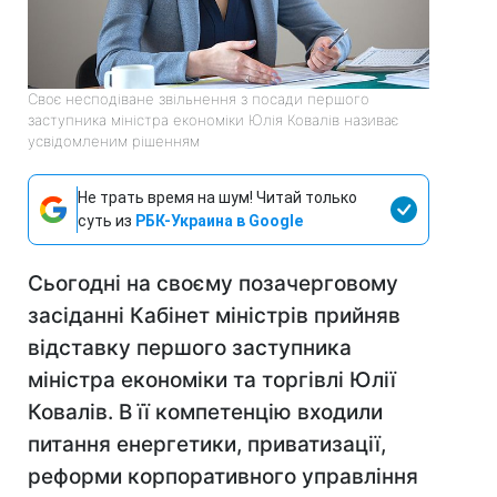
Своє несподіване звільнення з посади першого
заступника міністра економіки Юлія Ковалів називає
усвідомленим рішенням
Не трать время на шум! Читай только
суть из
РБК-Украина в Google
Сьогодні на своєму позачерговому
засіданні Кабінет міністрів прийняв
відставку першого заступника
міністра економіки та торгівлі Юлії
Ковалів. В її компетенцію входили
питання енергетики, приватизації,
реформи корпоративного управління