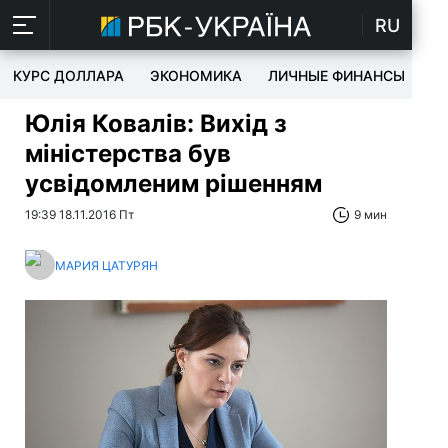
RU
КУРС ДОЛЛАРА
ЭКОНОМИКА
ЛИЧНЫЕ ФИНАНСЫ
T
Юлія Ковалів: Вихід з
міністерства був
усвідомленим рішенням
19:39 18.11.2016 Пт
9 мин
МАРИЯ ЦАТУРЯН