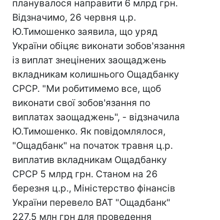
планувалося направити 6 млрд грн.
Відзначимо, 26 червня ц.р.
Ю.Тимошенко заявила, що уряд
України обіцяє виконати зобов'язання
із виплат знецінених заощаджень
вкладникам колишнього Ощадбанку
СРСР. "Ми робитимемо все, щоб
виконати свої зобов'язання по
виплатах заощаджень", - відзначила
Ю.Тимошенко. Як повідомлялося,
"Ощадбанк" на початок травня ц.р.
виплатив вкладникам Ощадбанку
СРСР 5 млрд грн. Станом на 26
березня ц.р., Міністерство фінансів
України перевело ВАТ "Ощадбанк"
227,5 млн грн для проведення