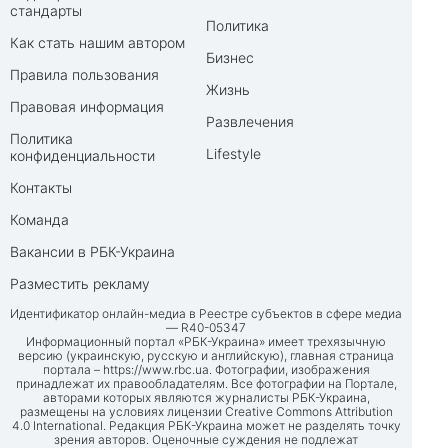
стандарты
Политика
Как стать нашим автором
Бизнес
Правила пользования
Жизнь
Правовая информация
Развлечения
Политика
Lifestyle
конфиденциальности
Контакты
Команда
Вакансии в РБК-Украина
Разместить рекламу
Идентификатор онлайн-медиа в Реестре субъектов в сфере медиа
— R40-05347
Информационный портал «РБК-Украина» имеет трехязычную
версию (украинскую, русскую и английскую), главная страница
портала –
https://www.rbc.ua
. Фотографии, изображения
принадлежат их правообладателям. Все фотографии на Портале,
авторами которых являются журналисты РБК-Украина,
размещены на условиях лицензии Creative Commons Attribution
4.0 International. Редакция РБК-Украина может не разделять точку
зрения авторов. Оценочные суждения не подлежат