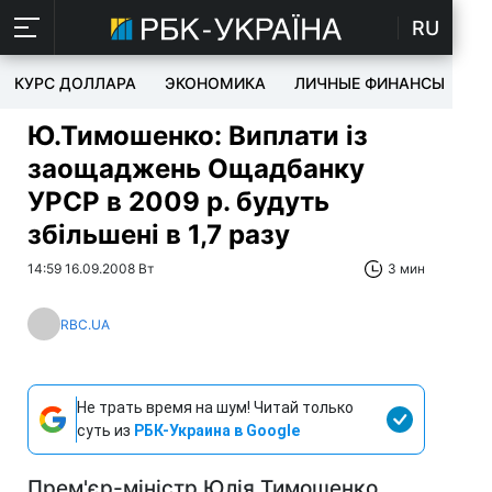
RU
КУРС ДОЛЛАРА
ЭКОНОМИКА
ЛИЧНЫЕ ФИНАНСЫ
T
Ю.Тимошенко: Виплати із
заощаджень Ощадбанку
УРСР в 2009 р. будуть
збільшені в 1,7 разу
14:59 16.09.2008 Вт
3 мин
RBC.UA
Не трать время на шум! Читай только
суть из
РБК-Украина в Google
Прем'єр-міністр Юлія Тимошенко